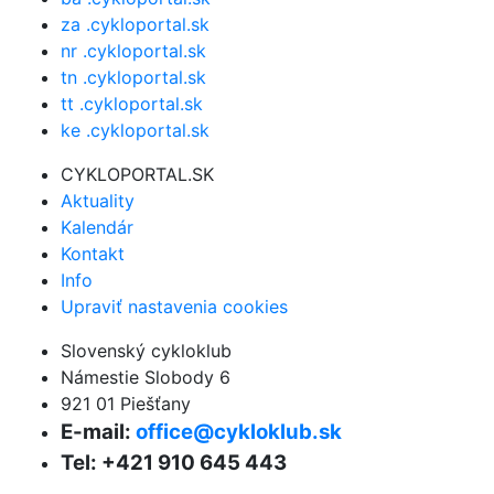
za .cykloportal.sk
nr .cykloportal.sk
tn .cykloportal.sk
tt .cykloportal.sk
ke .cykloportal.sk
CYKLOPORTAL.SK
Aktuality
Kalendár
Kontakt
Info
Upraviť nastavenia cookies
Slovenský cykloklub
Námestie Slobody 6
921 01 Piešťany
E-mail:
office@cykloklub.sk
Tel: +421 910 645 443