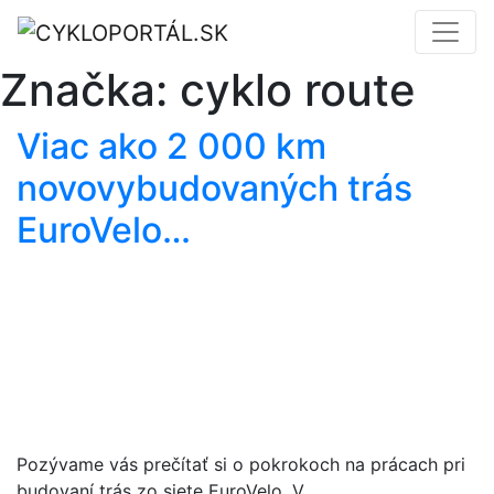
Značka:
cyklo route
Viac ako 2 000 km
novovybudovaných trás
EuroVelo…
Pozývame vás prečítať si o pokrokoch na prácach pri
budovaní trás zo siete EuroVelo. V…