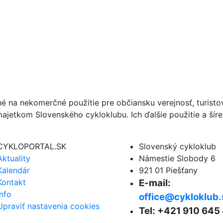
né na nekomerčné použitie pre občiansku verejnosť, turist
ajetkom Slovenského cykloklubu. Ich ďalšie použitie a ší
CYKLOPORTAL.SK
Slovenský cykloklub
Aktuality
Námestie Slobody 6
Kalendár
921 01 Piešťany
Kontakt
E-mail:
Info
office@cykloklub.
Upraviť nastavenia cookies
Tel: +421 910 645