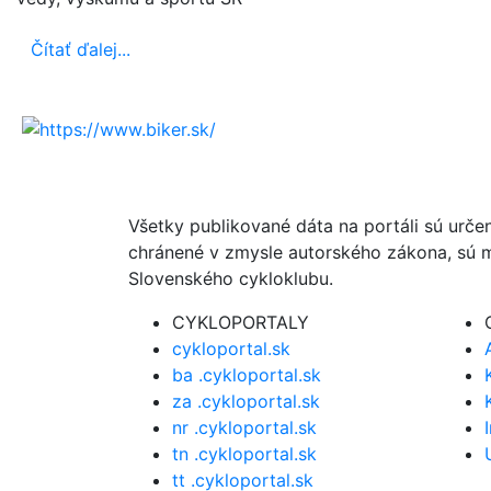
Čítať ďalej...
Všetky publikované dáta na portáli sú urče
chránené v zmysle autorského zákona, sú m
Slovenského cykloklubu.
CYKLOPORTALY
cykloportal.sk
ba .cykloportal.sk
za .cykloportal.sk
nr .cykloportal.sk
tn .cykloportal.sk
tt .cykloportal.sk