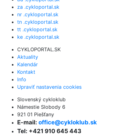
za .cykloportal.sk
nr .cykloportal.sk
tn .cykloportal.sk
tt .cykloportal.sk
ke .cykloportal.sk
CYKLOPORTAL.SK
Aktuality
Kalendár
Kontakt
Info
Upraviť nastavenia cookies
Slovenský cykloklub
Námestie Slobody 6
921 01 Piešťany
E-mail:
office@cykloklub.sk
Tel: +421 910 645 443