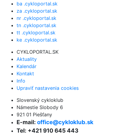
ba .cykloportal.sk
za .cykloportal.sk
nr .cykloportal.sk
tn .cykloportal.sk
tt .cykloportal.sk
ke .cykloportal.sk
CYKLOPORTAL.SK
Aktuality
Kalendár
Kontakt
Info
Upraviť nastavenia cookies
Slovenský cykloklub
Námestie Slobody 6
921 01 Piešťany
E-mail:
office@cykloklub.sk
Tel: +421 910 645 443