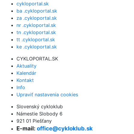
cykloportal.sk
ba .cykloportal.sk
za .cykloportal.sk
nr .cykloportal.sk
tn .cykloportal.sk
tt .cykloportal.sk
ke .cykloportal.sk
CYKLOPORTAL.SK
Aktuality
Kalendár
Kontakt
Info
Upraviť nastavenia cookies
Slovenský cykloklub
Námestie Slobody 6
921 01 Piešťany
E-mail:
office@cykloklub.sk