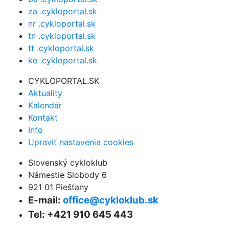
za .cykloportal.sk
nr .cykloportal.sk
tn .cykloportal.sk
tt .cykloportal.sk
ke .cykloportal.sk
CYKLOPORTAL.SK
Aktuality
Kalendár
Kontakt
Info
Upraviť nastavenia cookies
Slovenský cykloklub
Námestie Slobody 6
921 01 Piešťany
E-mail:
office@cykloklub.sk
Tel: +421 910 645 443