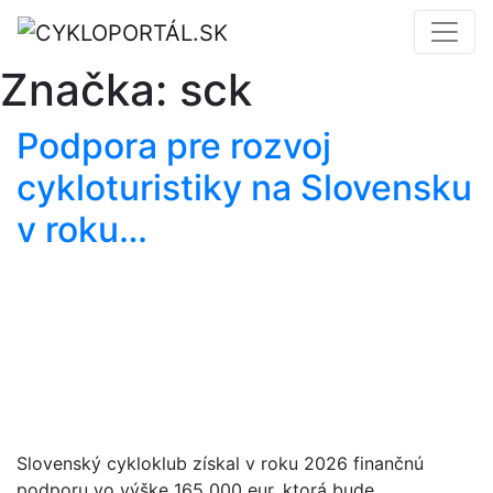
Značka:
sck
Podpora pre rozvoj
cykloturistiky na Slovensku
v roku…
Slovenský cykloklub získal v roku 2026 finančnú
podporu vo výške 165 000 eur, ktorá bude…