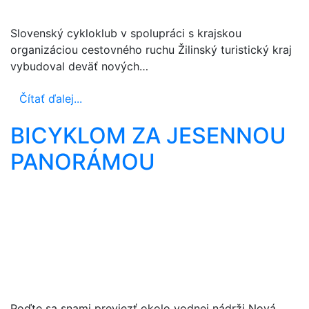
Slovenský cykloklub v spolupráci s krajskou
organizáciou cestovného ruchu Žilinský turistický kraj
vybudoval deväť nových…
Čítať ďalej...
BICYKLOM ZA JESENNOU
PANORÁMOU
Poďte sa snami previezť okolo vodnej nádrži Nová