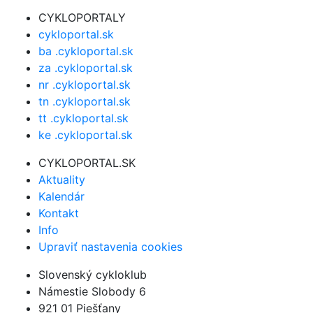
CYKLOPORTALY
cykloportal.sk
ba .cykloportal.sk
za .cykloportal.sk
nr .cykloportal.sk
tn .cykloportal.sk
tt .cykloportal.sk
ke .cykloportal.sk
CYKLOPORTAL.SK
Aktuality
Kalendár
Kontakt
Info
Upraviť nastavenia cookies
Slovenský cykloklub
Námestie Slobody 6
921 01 Piešťany