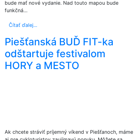
bude mať nové vydanie. Nad touto mapou bude
funkčná…
Čítať ďalej...
Piešťanská BUĎ FIT-ka
odštartuje festivalom
HORY a MESTO
Ak chcete stráviť príjemný víkend v Piešťanoch, máme
aj pre cykloturistov zaujímavú ponuku. Môžete sa