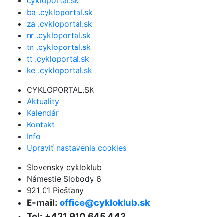
cykloportal.sk
ba .cykloportal.sk
za .cykloportal.sk
nr .cykloportal.sk
tn .cykloportal.sk
tt .cykloportal.sk
ke .cykloportal.sk
CYKLOPORTAL.SK
Aktuality
Kalendár
Kontakt
Info
Upraviť nastavenia cookies
Slovenský cykloklub
Námestie Slobody 6
921 01 Piešťany
E-mail:
office@cykloklub.sk
Tel: +421 910 645 443