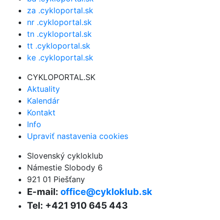
za .cykloportal.sk
nr .cykloportal.sk
tn .cykloportal.sk
tt .cykloportal.sk
ke .cykloportal.sk
CYKLOPORTAL.SK
Aktuality
Kalendár
Kontakt
Info
Upraviť nastavenia cookies
Slovenský cykloklub
Námestie Slobody 6
921 01 Piešťany
E-mail:
office@cykloklub.sk
Tel: +421 910 645 443