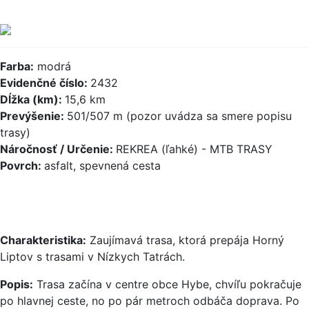
Farba:
modrá
Evidenčné číslo:
2432
Dĺžka (km):
15,6 km
Prevýšenie:
501/507 m (pozor uvádza sa smere popisu
trasy)
Náročnosť / Určenie:
REKREA (ľahké) - MTB TRASY
Povrch:
asfalt, spevnená cesta
Charakteristika:
Zaujímavá trasa, ktorá prepája Horný
Liptov s trasami v Nízkych Tatrách.
Popis:
Trasa začína v centre obce Hybe, chvíľu pokračuje
po hlavnej ceste, no po pár metroch odbáča doprava. Po