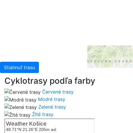
Intermap, iPC, USGS, FAO, NPS, NRCAN, GeoBase,
Kadaster NL, Ordnance Survey, Esri Japan, METI, Esri
China (Hong Kong), and the GIS User Community
Stiahnuť trasu
Cyklotrasy podľa farby
Červené trasy
Modré trasy
Zelené trasy
Žlté trasy