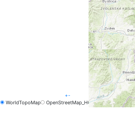
+
-
WorldTopoMap
OpenStreetMap_HOT
OpenCycleMap
FreeMap.sk - Turistika
FreeMap.sk - Cyklistika
Google Map
Google Hybrid
Leaflet
| Tiles © Esri — Esri, DeLorme, NAVTEQ, TomTom,