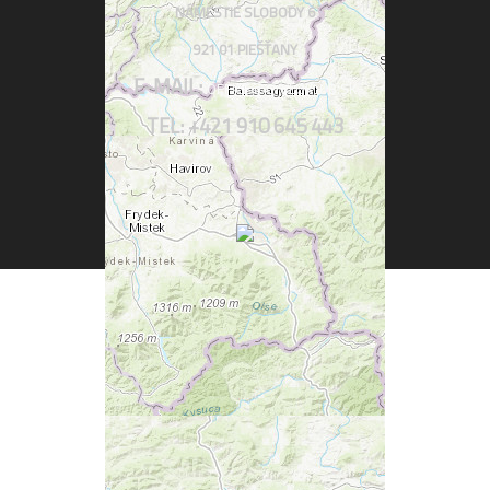
NÁMESTIE SLOBODY 6
921 01 PIEŠŤANY
E-MAIL:
OFFICE@CYKLOKLUB.SK
TEL: +421 910 645 443