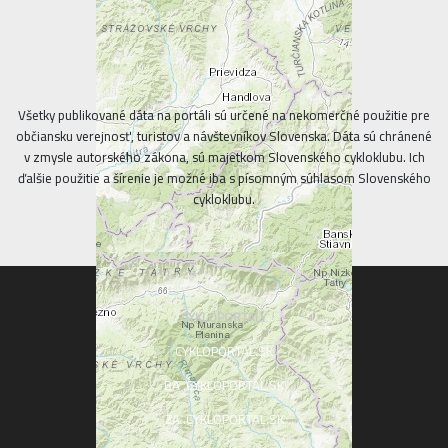
Všetky publikované dáta na portáli sú určené na nekomerčné použitie pre
občiansku verejnosť, turistov a návštevníkov Slovenska. Dáta sú chránené
v zmysle autorského zákona, sú majetkom Slovenského cykloklubu. Ich
ďalšie použitie a šírenie je možné iba s písomným súhlasom Slovenského
cykloklubu.
CYKLOPORTALY
CYKLOPORTAL.SK
BA .CYKLOPORTAL.SK
ZA .CYKLOPORTAL.SK