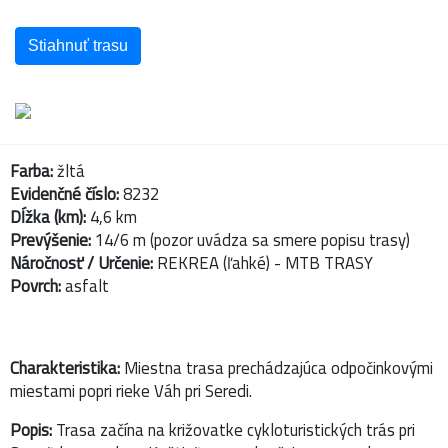
Stiahnuť trasu
Farba:
žltá
Evidenčné číslo:
8232
Dĺžka (km):
4,6 km
Prevýšenie:
14/6 m (pozor uvádza sa smere popisu trasy)
Náročnosť / Určenie:
REKREA (ľahké) - MTB TRASY
Povrch:
asfalt
Charakteristika:
Miestna trasa prechádzajúca odpočinkovými
miestami popri rieke Váh pri Seredi.
Popis:
Trasa začína na križovatke cykloturistických trás pri