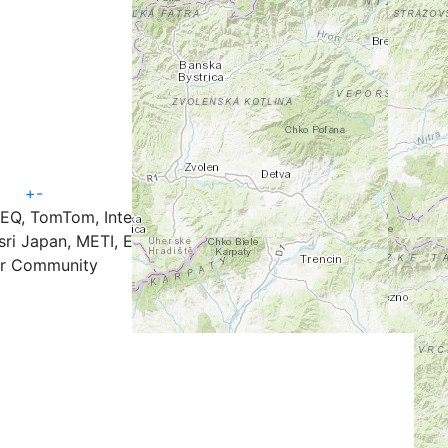
+
-
TEQ, TomTom, Intermap, iPC, USGS, FAO, NPS, NRCAN,
ri Japan, METI, Esri China (Hong Kong), and the GIS
r Community