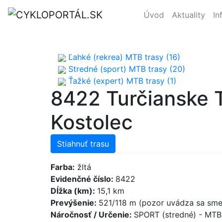
Úvod
Aktuality
In
Ľahké (rekrea) MTB trasy (16)
Stredné (sport) MTB trasy (20)
Ťažké (expert) MTB trasy (1)
8422 Turčianske 
Kostolec
Stiahnuť trasu
Farba:
žltá
Evidenčné číslo:
8422
Dĺžka (km):
15,1 km
Prevýšenie:
521/118 m (pozor uvádza sa sme
Náročnosť / Určenie:
SPORT (stredné) - MT