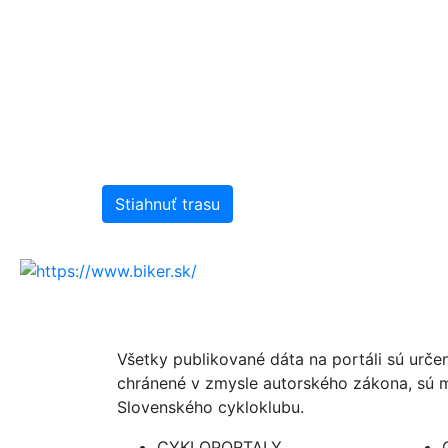
Stiahnuť trasu
Všetky publikované dáta na portáli sú urče
chránené v zmysle autorského zákona, sú m
Slovenského cykloklubu.
CYKLOPORTALY