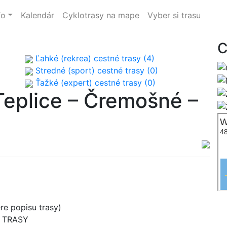
fo
Kalendár
Cyklotrasy na mape
Vyber si trasu
C
Ľahké (rekrea) cestné trasy (4)
Stredné (sport) cestné trasy (0)
Ťažké (expert) cestné trasy (0)
Teplice – Čremošné –
re popisu trasy)
B TRASY