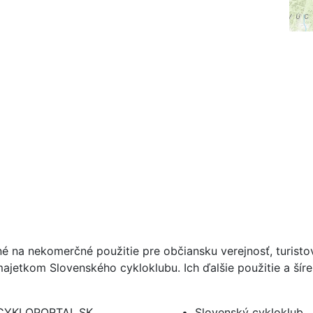
né na nekomerčné použitie pre občiansku verejnosť, turist
ajetkom Slovenského cykloklubu. Ich ďalšie použitie a ší
CYKLOPORTAL.SK
Slovenský cykloklub