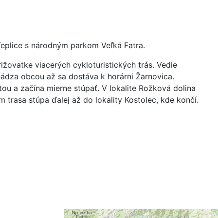
Teplice s národným parkom Veľká Fatra.
ižovatke viacerých cykloturistických trás. Vedie
ádza obcou až sa dostáva k horárni Žarnovica.
tou a začína mierne stúpať. V lokalite Rožková dolina
 trasa stúpa ďalej až do lokality Kostolec, kde končí.