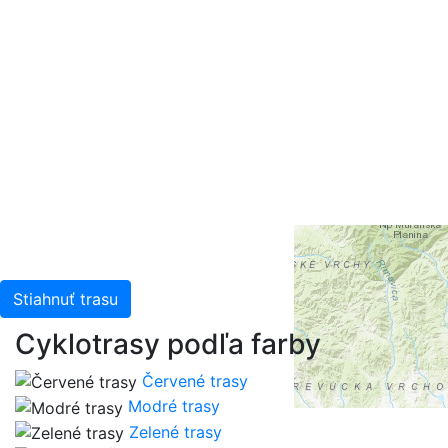
+
-
Leaflet
| Tiles © Esri — Esri, DeLorme, NAVTEQ, TomTom,
Intermap, iPC, USGS, FAO, NPS, NRCAN, GeoBase,
Kadaster NL, Ordnance Survey, Esri Japan, METI, Esri
China (Hong Kong), and the GIS User Community
Stiahnuť trasu
Cyklotrasy podľa farby
Červené trasy
Modré trasy
Zelené trasy