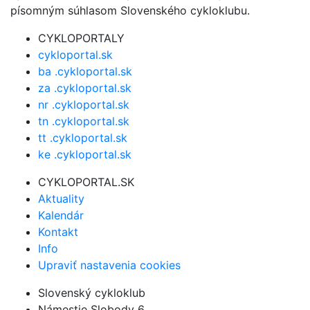
písomným súhlasom Slovenského cykloklubu.
CYKLOPORTALY
cykloportal.sk
ba .cykloportal.sk
za .cykloportal.sk
nr .cykloportal.sk
tn .cykloportal.sk
tt .cykloportal.sk
ke .cykloportal.sk
CYKLOPORTAL.SK
Aktuality
Kalendár
Kontakt
Info
Upraviť nastavenia cookies
Slovenský cykloklub
Námestie Slobody 6