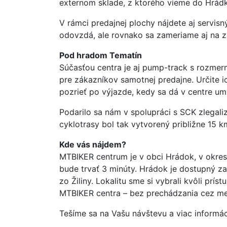
externom sklade, z ktorého vieme do Hrádk
V rámci predajnej plochy nájdete aj servis
odovzdá, ale rovnako sa zameriame aj na zá
Pod hradom Tematín
Súčasťou centra je aj pump-track s rozmerm
pre zákazníkov samotnej predajne. Určite 
pozrieť po výjazde, kedy sa dá v centre um
Podarilo sa nám v spolupráci s SCK zlegali
cyklotrasy bol tak vytvorený približne 15 
Kde vás nájdem?
MTBIKER centrum je v obci Hrádok, v okres
bude trvať 3 minúty. Hrádok je dostupný za
zo Žiliny. Lokalitu sme si vybrali kvôli pr
MTBIKER centra – bez prechádzania cez mes
Tešíme sa na Vašu návštevu a viac informá