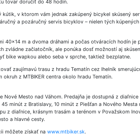
u tovar doručiť do 48 hodín.
ný kútik, v ktorom vám jednak zakúpený bicykel skúsený ser
ručný a pozáručný servis bicyklov – nielen tých kúpených 
i 40×14 m a dvoma dráhami a počas otváracích hodín je prí
ich zvládne začiatočník, ale ponúka dosť možností aj skús
yť bike wapkou alebo seba v sprche, taktiež bezplatne.
zovať zaujímavú trasu z hradu Tematín cez Ihelník smerujú
km okruh z MTBIKER centra okolo hradu Tematín.
e Nové Mesto nad Váhom. Predajňa je dostupná z diaľnice 
 45 minút z Bratislavy, 10 minút z Piešťan a Nového Mesta
ístupu z diaľnice, krásnym trasám a terénom v Považskom In
to a hlavné cesty.
cii môžete získať na
www.mtbiker.sk
.