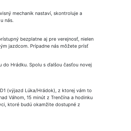
visný mechanik nastaví, skontroluje a
u nás.
stupný bezplatne aj pre verejnosť, nielen
eným jazdcom. Prípadne nás môžete prísť
cu do Hrádku. Spolu s ďalšou časťou novej
D1 (výjazd Lúka/Hrádok), z ktorej vám to
 nad Váhom, 15 minút z Trenčína a hodinku
ovci, ktoré budú okamžite dostupné z