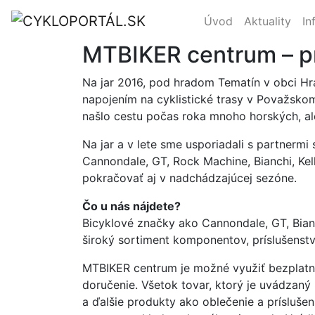
Úvod
Aktuality
In
MTBIKER centrum – pr
Na jar 2016, pod hradom Tematín v obci Hr
napojením na cyklistické trasy v Považskom 
našlo cestu počas roka mnoho horských, ale
Na jar a v lete sme usporiadali s partnermi
Cannondale, GT, Rock Machine, Bianchi, Kell
pokračovať aj v nadchádzajúcej sezóne.
Čo u nás nájdete?
Bicyklové značky ako Cannondale, GT, Bianc
široký sortiment komponentov, príslušenstv
MTBIKER centrum je možné využiť bezplatn
doručenie. Všetok tovar, ktorý je uvádzaný
a ďalšie produkty ako oblečenie a prísluše