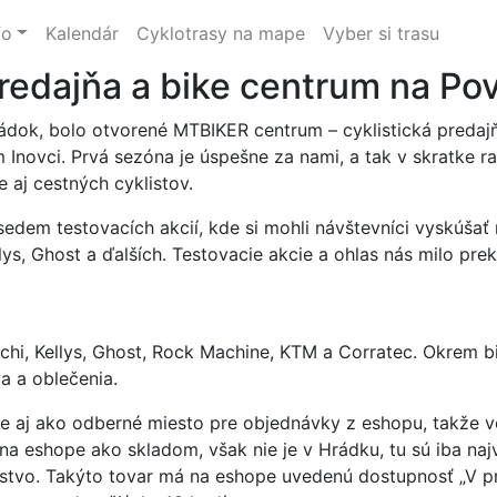
fo
Kalendár
Cyklotrasy na mape
Vyber si trasu
edajňa a bike centrum na Pov
ádok, bolo otvorené MTBIKER centrum – cyklistická predajň
Inovci. Prvá sezóna je úspešne za nami, a tak v skratke ra
 aj cestných cyklistov.
 sedem testovacích akcií, kde si mohli návštevníci vyskúša
ys, Ghost a ďalších. Testovacie akcie a ohlas nás milo pre
hi, Kellys, Ghost, Rock Machine, KTM a Corratec. Okrem bic
a a oblečenia.
e aj ako odberné miesto pre objednávky z eshopu, takže v
 na eshope ako skladom, však nie je v Hrádku, tu sú iba na
nstvo. Takýto tovar má na eshope uvedenú dostupnosť „V pr