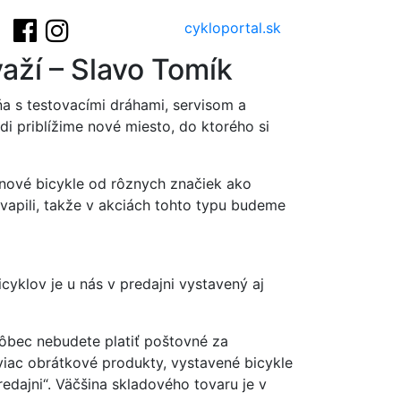
cykloportal.sk
aží – Slavo Tomík
a s testovacími dráhami, servisom a
di priblížime nové miesto, do ktorého si
ť nové bicykle od rôznych značiek ako
kvapili, takže v akciách tohto typu budeme
yklov je u nás v predajni vystavený aj
ôbec nebudete platiť poštovné za
jviac obrátkové produkty, vystavené bicykle
edajni“. Väčšina skladového tovaru je v