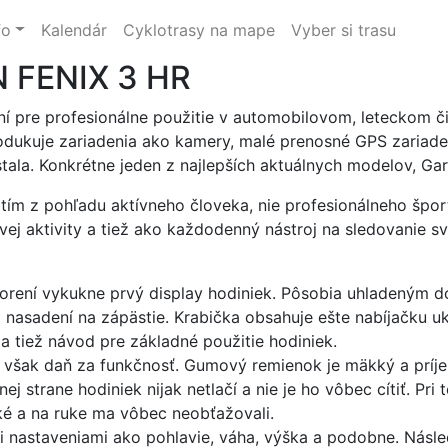
fo
Kalendár
Cyklotrasy na mape
Vyber si trasu
N FENIX 3 HR
í pre profesionálne použitie v automobilovom, leteckom či
dukuje zariadenia ako kamery, malé prenosné GPS zariaden
tala. Konkrétne jeden z najlepších aktuálnych modelov, Ga
ím z pohľadu aktívneho človeka, nie profesionálneho šp
ej aktivity a tiež ako každodenný nástroj na sledovanie svo
orení vykukne prvý display hodiniek. Pôsobia uhladeným d
po nasadení na zápästie. Krabička obsahuje ešte nabíjačk
a tiež návod pre základné použitie hodiniek.
to však daň za funkčnosť. Gumový remienok je mäkký a príj
 strane hodiniek nijak netlačí a nie je ho vôbec cítiť. Pri 
hké a na ruke ma vôbec neobťažovali.
i nastaveniami ako pohlavie, váha, výška a podobne. Násle