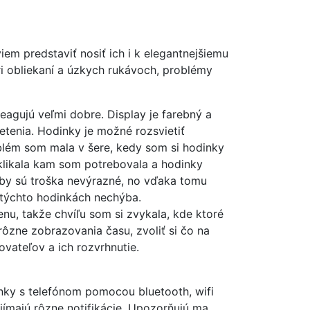
em predstaviť nosiť ich i k elegantnejšiemu
ri obliekaní a úzkych rukávoch, problémy
reagujú veľmi dobre. Display je farebný a
etenia. Hodinky je možné rozsvietiť
oblém som mala v šere, kedy som si hodinky
klikala kam som potrebovala a hodinky
arby sú troška nevýrazné, no vďaka tomu
a týchto hodinkách nechýba.
nu, takže chvíľu som si zvykala, kde ktoré
rôzne zobrazovania času, zvoliť si čo na
vateľov a ich rozvrhnutie.
nky s telefónom pomocou bluetooth, wifi
ijímajú rôzne notifikácie. Upozorňujú ma