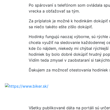
Po spárovaní s telefónom som ovládala spu
vrecka a obťažovať sa tým.
Za príplatok je možné k hodinkám dokúpiť n
sa niečo takéto ešte zišlo dokúpiť.
Hodinky fungujú naozaj výborne, sú rýchle
chcela využiť na sledovanie každodennej ce
kde čo nájdem, niekedy mi chýbal rýchlejší 
hodiniek by bolo dobré dokúpiť hrudný po
Vidím teda zmysel v zaobstaraní si takýchto
Ďakujem za možnosť otestovania hodiniek s
Všetky publikované dáta na portáli sú urče