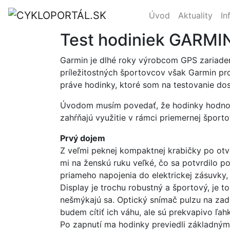
Úvod
Aktuality
In
Test hodiniek GARMI
Garmin je dlhé roky výrobcom GPS zariaden
príležitostných športovcov však Garmin pro
práve hodinky, ktoré som na testovanie dos
Úvodom musím povedať, že hodinky hodnot
zahŕňajú využitie v rámci priemernej športov
Prvý dojem
Z veľmi peknej kompaktnej krabičky po otv
mi na ženskú ruku veľké, čo sa potvrdilo 
priameho napojenia do elektrickej zásuvky, 
Display je trochu robustný a športový, je 
nešmýkajú sa. Optický snímač pulzu na zadnej
budem cítiť ich váhu, ale sú prekvapivo ľa
Po zapnutí ma hodinky previedli základným