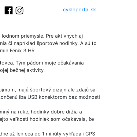
cykloportal.sk
 lodnom priemysle. Pre aktívnych aj
ia či napríklad športové hodinky. A sú to
rmin Fénix 3 HR.
ortovca. Tým pádom moje očakávania
jej bežnej aktivity.
ojmom, majú športový dizajn ale zdajú sa
u ukončenú iba USB konektorom bez možnosti
emný na ruke, hodinky dobre držia a
tejto veľkosti hodiniek som očakávala, že
dne už len cca do 1 minúty vyhľadali GPS