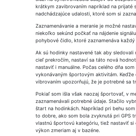
krátkym zavibrovaním napríklad na prijaté s
nadchádzajúce udalosti, ktoré som si zaznač
Zaznamenávanie a meranie je možné nastaviť
niekoľko sekúnd počkať na nájdenie signálu,
pohybové čidlo, ktoré zaznamenáva každý m
Ak sú hodinky nastavené tak aby sledovali 
cieľ prekročím, nastaví sa táto nová hodno
nastaviť i manuálne. Počas celého dňa som 
vykonávaným športovým aktivitám. Keďže č
vibrovaním upozorňujú, že je potrebné sa t
Pokiaľ som išla však naozaj športovať, v 
zaznamenávali potrebné údaje. Stačilo vybra
štart na hodinkách. Napríklad pri behu som
to dobre, ako som bola zvyknutá pri GPS tr
vlastnú športovú kategóriu, tiež nastaviť 
výkon zmeriam aj v bazéne.