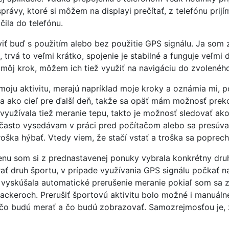
právy, ktoré si môžem na displayi prečítať, z telefónu prij
ila do telefónu.
 buď s použitím alebo bez použitie GPS signálu. Ja som z
 trvá to veľmi krátko, spojenie je stabilné a funguje veľmi
ôj krok, môžem ich tiež využiť na navigáciu do zvolenéh
moju aktivitu, merajú napríklad moje kroky a oznámia mi, p
ta ako cieľ pre ďalší deň, takže sa opäť mám možnosť prek
využívala tiež meranie tepu, takto je možnosť sledovať ak
asto vysedávam v práci pred počítačom alebo sa presúva
roška hýbať. Vtedy viem, že stačí vstať a troška sa poprec
menu som si z prednastavenej ponuky vybrala konkrétny dru
ť druh športu, v prípade využívania GPS signálu počkať na 
 vyskúšala automatické prerušenie meranie pokiaľ som sa z
ackeroch. Prerušiť športovú aktivitu bolo možné i manuáln
si čo budú merať a čo budú zobrazovať. Samozrejmosťou je, 