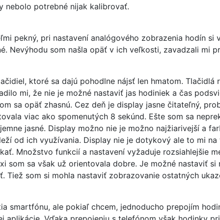
y nebolo potrebné nijak kalibrovať.
ľmi pekný, pri nastavení analógového zobrazenia hodín si vi
lné. Nevýhodu som našla opäť v ich veľkosti, zavadzali mi p
ačidiel, ktoré sa dajú pohodlne nájsť len hmatom. Tlačidlá 
dilo mi, že nie je možné nastaviť jas hodiniek a čas podsvi
tom sa opäť zhasnú. Cez deň je display jasne čitateľný, pr
istovala viac ako spomenutých 8 sekúnd. Ešte som sa nepre
ríjemne jasné. Display možno nie je možno najžiarivejší a f
leží od ich využívania. Display nie je dotykový ale to mi n
ť. Množstvo funkcií a nastavení vyžaduje rozsiahlejšie me
xi som sa však už orientovala dobre. Je možné nastaviť si 
 Tiež som si mohla nastaviť zobrazovanie ostatných ukazo
ia smartfónu, ale pokiaľ chcem, jednoducho prepojím hodi
ej aplikácie. Vďaka prepojeniu s telefónom však hodinky pr