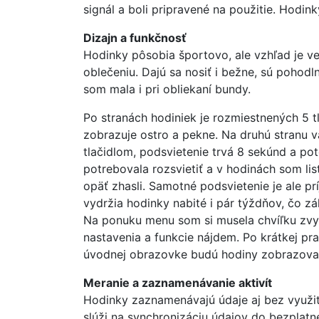
signál a boli pripravené na použitie. Hodink
Dizajn a funkčnosť
Hodinky pôsobia športovo, ale vzhľad je ve
oblečeniu. Dajú sa nosiť i bežne, sú pohod
som mala i pri obliekaní bundy.
Po stranách hodiniek je rozmiestnených 5 tl
zobrazuje ostro a pekne. Na druhú stranu va
tlačidlom, podsvietenie trvá 8 sekúnd a po
potrebovala rozsvietiť a v hodinách som l
opäť zhasli. Samotné podsvietenie je ale p
vydržia hodinky nabité i pár týždňov, čo zá
Na ponuku menu som si musela chvíľku zvyka
nastavenia a funkcie nájdem. Po krátkej pra
úvodnej obrazovke budú hodiny zobrazovať.
Meranie a zaznamenávanie aktivít
Hodinky zaznamenávajú údaje aj bez využit
slúži na synchronizáciu údajov do bezplatn