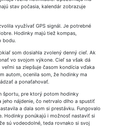
ímajú stav počasia, kalendár zobrazuje
volila využívať GPS signál. Je potrebné
 dobre. Hodinky majú tiež kompas,
o bodu.
okiaľ som dosiahla zvolený denný cieľ. Ak
onať vo svojom výkone. Cieľ sa však dá
o veľmi sa zlepšuje časom kondícia vďaka
m autom, ocenila som, že hodinky ma
hádzať a ponaťahovať.
h športu, pre ktorý potom hodinky
jeho nájdenie, čo netrvalo dlho a spustiť
astavila a dala som si prestávku. Fungovalo
e. Hodinky ponúkajú i možnosť nastaviť si
že sú vodeodolné, teda rovnako si svoj