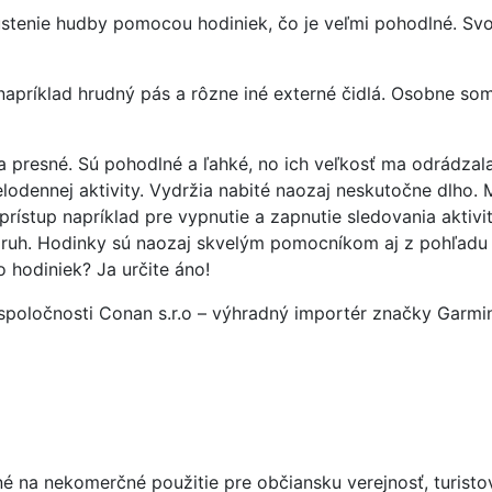
stenie hudby pomocou hodiniek, čo je veľmi pohodlné. Svo
apríklad hrudný pás a rôzne iné externé čidlá. Osobne so
 a presné. Sú pohodlné a ľahké, no ich veľkosť ma odrádza
lodennej aktivity. Vydržia nabité naozaj neskutočne dlho. 
prístup napríklad pre vypnutie a zapnutie sledovania aktivit
pruh. Hodinky sú naozaj skvelým pomocníkom aj z pohľadu 
 hodiniek? Ja určite áno!
poločnosti Conan s.r.o – výhradný importér značky Garmi
né na nekomerčné použitie pre občiansku verejnosť, turist