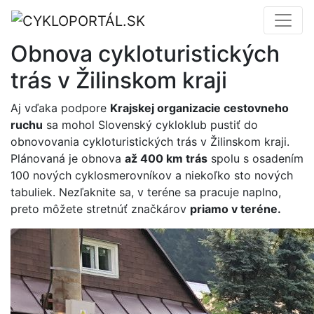
Obnova cykloturistických
trás v Žilinskom kraji
Aj vďaka podpore
Krajskej organizacie cestovneho
ruchu
sa mohol Slovenský cykloklub pustiť do
obnovovania cykloturistických trás v Žilinskom kraji.
Plánovaná je obnova
až 400 km trás
spolu s osadením
100 nových cyklosmerovníkov a niekoľko sto nových
tabuliek. Nezľaknite sa, v teréne sa pracuje naplno,
preto môžete stretnúť značkárov
priamo v teréne.