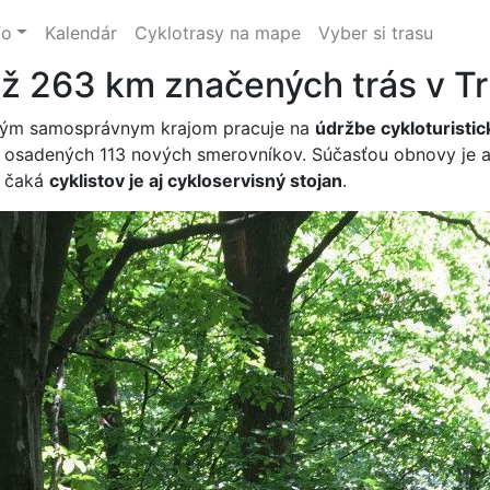
fo
Kalendár
Cyklotrasy na mape
Vyber si trasu
ž 263 km značených trás v Tr
ským samosprávnym krajom pracuje na
údržbe cykloturistic
 osadených 113 nových smerovníkov. Súčasťou obnovy je 
ý čaká
cyklistov je aj cykloservisný stojan
.