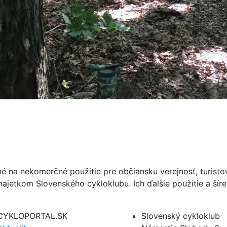
né na nekomerčné použitie pre občiansku verejnosť, turist
ajetkom Slovenského cykloklubu. Ich ďalšie použitie a ší
CYKLOPORTAL.SK
Slovenský cykloklub