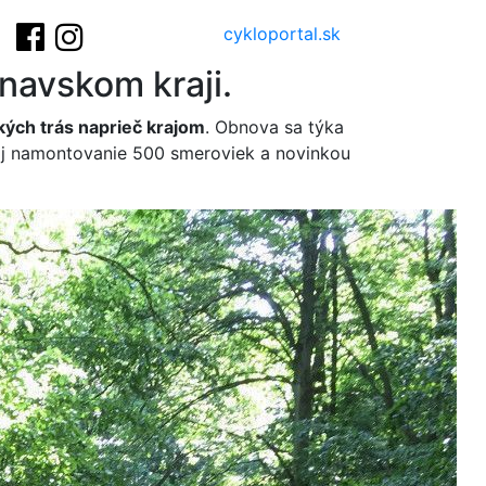
cykloportal.sk
navskom kraji.
kých trás naprieč krajom
. Obnova sa týka
aj namontovanie 500 smeroviek a novinkou