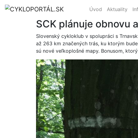
Úvod
Aktuality
In
SCK plánuje obnovu a
Slovenský cykloklub v spolupráci s Trnav
až 263 km značených trás, ku ktorým bude
sú nové veľkoplošné mapy. Bonusom, ktor