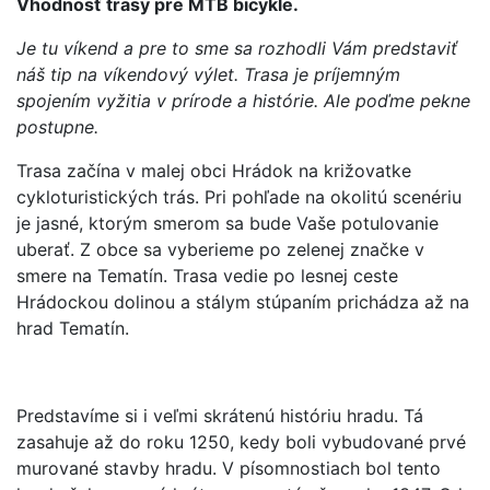
Vhodnosť trasy pre MTB bicykle.
Je tu víkend a pre to sme sa rozhodli Vám predstaviť
náš tip na víkendový výlet. Trasa je príjemným
spojením vyžitia v prírode a histórie. Ale poďme pekne
postupne.
Trasa začína v malej obci Hrádok na križovatke
cykloturistických trás. Pri pohľade na okolitú scenériu
je jasné, ktorým smerom sa bude Vaše potulovanie
uberať. Z obce sa vyberieme po zelenej značke v
smere na Tematín. Trasa vedie po lesnej ceste
Hrádockou dolinou a stálym stúpaním prichádza až na
hrad Tematín.
Predstavíme si i veľmi skrátenú históriu hradu. Tá
zasahuje až do roku 1250, kedy boli vybudované prvé
murované stavby hradu. V písomnostiach bol tento