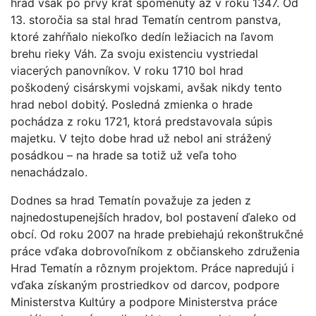
hrad však po prvý krát spomenutý až v roku 1347. Od
13. storočia sa stal hrad Tematín centrom panstva,
ktoré zahŕňalo niekoľko dedín ležiacich na ľavom
brehu rieky Váh. Za svoju existenciu vystriedal
viacerých panovníkov. V roku 1710 bol hrad
poškodený cisárskymi vojskami, avšak nikdy tento
hrad nebol dobitý. Posledná zmienka o hrade
pochádza z roku 1721, ktorá predstavovala súpis
majetku. V tejto dobe hrad už nebol ani strážený
posádkou – na hrade sa totiž už veľa toho
nenachádzalo.
Dodnes sa hrad Tematín považuje za jeden z
najnedostupenejších hradov, bol postavení ďaleko od
obcí. Od roku 2007 na hrade prebiehajú rekonštrukčné
práce vďaka dobrovoľníkom z občianskeho združenia
Hrad Tematín a rôznym projektom. Práce napredujú i
vďaka získaným prostriedkov od darcov, podpore
Ministerstva Kultúry a podpore Ministerstva práce