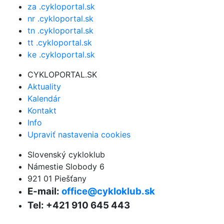
za .cykloportal.sk
nr .cykloportal.sk
tn .cykloportal.sk
tt .cykloportal.sk
ke .cykloportal.sk
CYKLOPORTAL.SK
Aktuality
Kalendár
Kontakt
Info
Upraviť nastavenia cookies
Slovenský cykloklub
Námestie Slobody 6
921 01 Piešťany
E-mail:
office@cykloklub.sk
Tel: +421 910 645 443