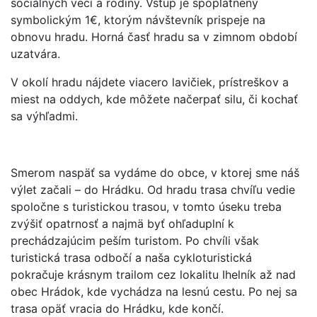
sociálnych vecí a rodiny. Vstup je spoplatnený
symbolickým 1€, ktorým návštevník prispeje na
obnovu hradu. Horná časť hradu sa v zimnom období
uzatvára.
V okolí hradu nájdete viacero lavičiek, prístreškov a
miest na oddych, kde môžete načerpať silu, či kochať
sa výhľadmi.
Smerom naspäť sa vydáme do obce, v ktorej sme náš
výlet začali – do Hrádku. Od hradu trasa chvíľu vedie
spoločne s turistickou trasou, v tomto úseku treba
zvýšiť opatrnosť a najmä byť ohľaduplní k
prechádzajúcim peším turistom. Po chvíli však
turistická trasa odbočí a naša cykloturistická
pokračuje krásnym trailom cez lokalitu Ihelník až nad
obec Hrádok, kde vychádza na lesnú cestu. Po nej sa
trasa opäť vracia do Hrádku, kde končí.