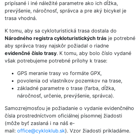
pripísané i iné náležité parametre ako ich dĺžka,
prevýšenie, náročnosť, správca a pre aký bicykel je
trasa vhodná.
K tomu, aby sa cykloturistická trasa dostala do
Národného registra cykloturistických trás
je potrebné
aby správca trasy najskôr požiadal o riadne
evidenčné číslo trasy
. K tomu, aby bolo číslo vydané
však potrebujeme potrebné prílohy k trase:
GPS meranie trasy vo formáte GPX,
povolenia od vlastníkov pozemkov na trase,
základné parametre o trase (farba, dĺžka,
náročnosť, určenie, prevýšenie, správca).
Samozrejmosťou je požiadanie o vydanie evidenčného
čísla prostredníctvom oficiálnej písomnej žiadosti
(môže byť zaslaná i na náš e-
mail:
office@cykloklub.sk
). Vzor žiadosti prikladáme.