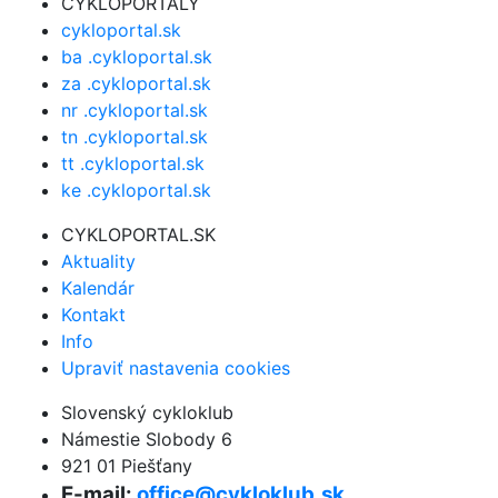
CYKLOPORTALY
cykloportal.sk
ba .cykloportal.sk
za .cykloportal.sk
nr .cykloportal.sk
tn .cykloportal.sk
tt .cykloportal.sk
ke .cykloportal.sk
CYKLOPORTAL.SK
Aktuality
Kalendár
Kontakt
Info
Upraviť nastavenia cookies
Slovenský cykloklub
Námestie Slobody 6
921 01 Piešťany
E-mail:
office@cykloklub.sk