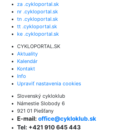
za .cykloportal.sk
nr .cykloportal.sk
tn .cykloportal.sk
tt .cykloportal.sk
ke .cykloportal.sk
CYKLOPORTAL.SK
Aktuality
Kalendár
Kontakt
Info
Upraviť nastavenia cookies
Slovenský cykloklub
Námestie Slobody 6
921 01 Piešťany
E-mail:
office@cykloklub.sk
Tel: +421 910 645 443