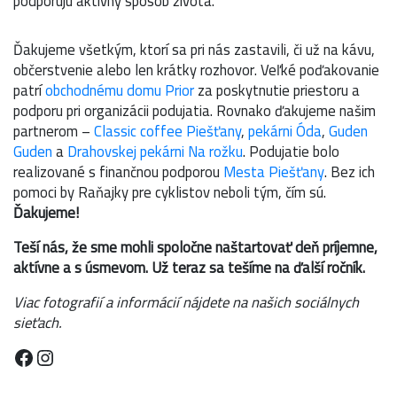
podporujú aktívny spôsob života.
Ďakujeme všetkým, ktorí sa pri nás zastavili, či už na kávu,
občerstvenie alebo len krátky rozhovor. Veľké poďakovanie
patrí
obchodnému domu Prior
za poskytnutie priestoru a
podporu pri organizácii podujatia. Rovnako ďakujeme našim
partnerom –
Classic coffee Piešťany
,
pekárni Óda
,
Guden
Guden
a
Drahovskej pekárni Na rožku
. Podujatie bolo
realizované s finančnou podporou
Mesta Piešťany
. Bez ich
pomoci by Raňajky pre cyklistov neboli tým, čím sú.
Ďakujeme!
Teší nás, že sme mohli spoločne naštartovať deň príjemne,
aktívne a s úsmevom. Už teraz sa tešíme na ďalší ročník.
Viac fotografií a informácií nájdete na našich sociálnych
sieťach.
Facebook
Instagram