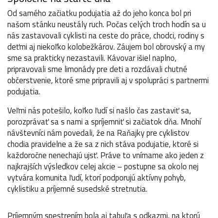
Od samého začiatku podujatia až do jeho konca bol pri
našom stánku neustály ruch. Počas celých troch hodín sa u
nás zastavovali cyklisti na ceste do práce, chodci, rodiny s
deťmi aj niekoľko kolobežkárov. Záujem bol obrovský a my
sme sa prakticky nezastavili. Kávovar išiel naplno,
pripravovali sme limonády pre deti a rozdávali chutné
občerstvenie, ktoré sme pripravili aj v spolupráci s partnermi
podujatia.
Veľmi nás potešilo, koľko ľudí si našlo čas zastaviť sa,
porozprávať sa s nami a spríjemniť si začiatok dňa. Mnohí
návštevníci nám povedali, že na Raňajky pre cyklistov
chodia pravidelne a že sa z nich stáva podujatie, ktoré si
každoročne nenechajú ujsť. Práve to vnímame ako jeden z
najkrajších výsledkov celej akcie – postupne sa okolo nej
vytvára komunita ľudí, ktorí podporujú aktívny pohyb,
cyklistiku a príjemné susedské stretnutia.
Príjemným spestrením bola aj tabuľa s odkazmi, na ktorú