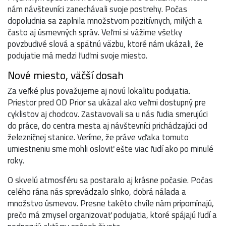
nám návštevníci zanechávali svoje postrehy. Počas
dopoludnia sa zaplnila množstvom pozitívnych, milých a
často aj úsmevných správ. Veľmi si vážime všetky
povzbudivé slová a spätnú väzbu, ktoré nám ukázali, že
podujatie má medzi ľuďmi svoje miesto.
Nové miesto, väčší dosah
Za veľké plus považujeme aj novú lokalitu podujatia.
Priestor pred OD Prior sa ukázal ako veľmi dostupný pre
cyklistov aj chodcov. Zastavovali sa u nás ľudia smerujúci
do práce, do centra mesta aj návštevníci prichádzajúci od
železničnej stanice. Veríme, že práve vďaka tomuto
umiestneniu sme mohli osloviť ešte viac ľudí ako po minulé
roky.
O skvelú atmosféru sa postaralo aj krásne počasie. Počas
celého rána nás sprevádzalo slnko, dobrá nálada a
množstvo úsmevov. Presne takéto chvíle nám pripomínajú,
prečo má zmysel organizovať podujatia, ktoré spájajú ľudí a