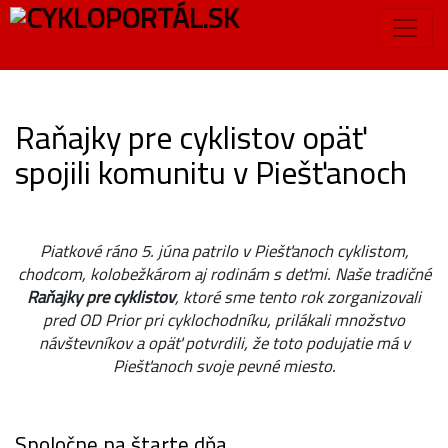
Raňajky pre cyklistov opäť
spojili komunitu v Piešťanoch
Piatkové ráno 5. júna patrilo v Piešťanoch cyklistom,
chodcom, kolobežkárom aj rodinám s deťmi. Naše tradičné
Raňajky pre cyklistov
, ktoré sme tento rok zorganizovali
pred OD Prior pri cyklochodníku, prilákali množstvo
návštevníkov a opäť potvrdili, že toto podujatie má v
Piešťanoch svoje pevné miesto.
Spoločne na štarte dňa