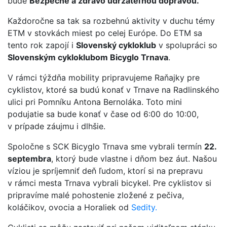
bude
Bezpečne a zdravo udržateľnou dopravou.
Každoročne sa tak sa rozbehnú aktivity v duchu témy
ETM v stovkách miest po celej Európe. Do ETM sa
tento rok zapojí i
Slovenský cykloklub
v spolupráci so
Slovenským cykloklubom Bicyglo Trnava
.
V rámci týždňa mobility pripravujeme Raňajky pre
cyklistov, ktoré sa budú konať v Trnave na Radlinského
ulici pri Pomníku Antona Bernoláka. Toto mini
podujatie sa bude konať v čase od 6:00 do 10:00,
v prípade záujmu i dlhšie.
Spoločne s SCK Bicyglo Trnava sme vybrali termín
22.
septembra
, ktorý bude vlastne i dňom bez áut. Našou
víziou je spríjemniť deň ľudom, ktorí si na prepravu
v rámci mesta Trnava vybrali bicykel. Pre cyklistov si
pripravíme malé pohostenie zložené z pečiva,
koláčikov, ovocia a Horaliek od
Sedity.