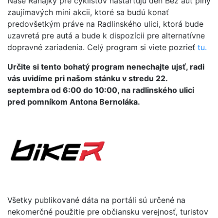
Naše Raňajky pre cyklistov naštartujú deň Bez áut plný
zaujímavých mini akcii, ktoré sa budú konať
predovšetkým práve na Radlinského ulici, ktorá bude
uzavretá pre autá a bude k dispozícii pre alternatívne
dopravné zariadenia. Celý program si viete pozrieť
tu.
Určite si tento bohatý program nenechajte ujsť, radi
vás uvidíme pri našom stánku v stredu 22.
septembra od 6:00 do 10:00, na radlinského ulici
pred pomníkom Antona Bernoláka.
Všetky publikované dáta na portáli sú určené na
nekomerčné použitie pre občiansku verejnosť, turistov