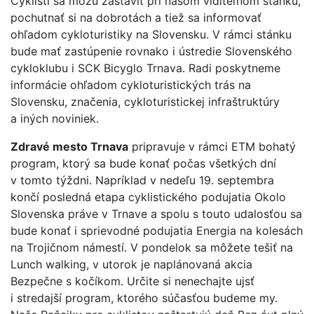
Cyklisti sa môžu zastaviť pri našom viditeľnom stánku,
pochutnať si na dobrotách a tiež sa informovať
ohľadom cykloturistiky na Slovensku. V rámci stánku
bude mať zastúpenie rovnako i ústredie Slovenského
cykloklubu i SCK Bicyglo Trnava. Radi poskytneme
informácie ohľadom cykloturistických trás na
Slovensku, značenia, cykloturistickej infraštruktúry
a iných noviniek.
Zdravé mesto Trnava
pripravuje v rámci ETM bohatý
program, ktorý sa bude konať počas všetkých dní
v tomto týždni. Napríklad v nedeľu 19. septembra
končí posledná etapa cyklistického podujatia Okolo
Slovenska práve v Trnave a spolu s touto udalosťou sa
bude konať i sprievodné podujatia Energia na kolesách
na Trojičnom námestí. V pondelok sa môžete tešiť na
Lunch walking, v utorok je naplánovaná akcia
Bezpečne s kočíkom. Určite si nenechajte ujsť
i stredajší program, ktorého súčasťou budeme my.