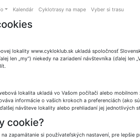
fo
Kalendár
Cyklotrasy na mape
Vyber si trasu
cookies
ovej lokality www.cykloklub.sk ukladá spoločnosť Slovens
alej len „my“) niekedy na zariadení návštevníka (ďalej len „
ít.
webová lokalita ukladá vo Vašom počítači alebo mobilnom za
hováva informácie o vašich krokoch a preferenciách (ako sú
 ďalšej návšteve lokality alebo prehliadaní jej jednotlivýc
y cookie?
 na zapamätanie si používateľských nastavení, pre lepšie