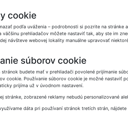
ry cookie
azať podľa uváženia – podrobnosti si pozrite na stránke
 väčšinu prehliadačov môžete nastaviť tak, aby ste im zne
ej návšteve webovej lokality manuálne upravovať niektoré 
anie súborov cookie
h stránok budete mať v prehliadači povolené prijímanie sú
rov cookie. Používanie súborov cookie je možné nastaviť 
ticky prijíma už v úvodnom nastavení.
ej stránke, zobrazené reklamy nebudú personalizované al
 využívame dáta pri používaní stránok tretích strán, nájdete