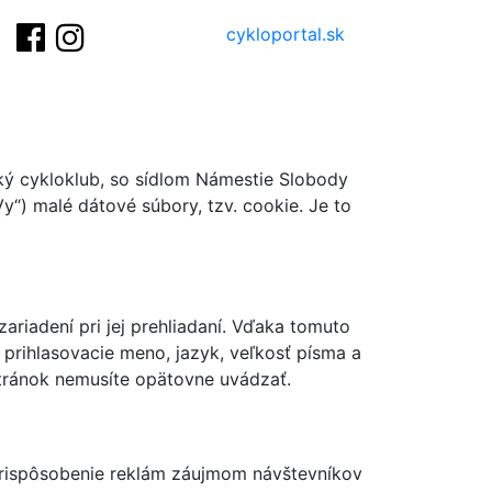
cykloportal.sk
ký cykloklub, so sídlom Námestie Slobody
Vy“) malé dátové súbory, tzv. cookie. Je to
riadení pri jej prehliadaní. Vďaka tomuto
 prihlasovacie meno, jazyk, veľkosť písma a
h stránok nemusíte opätovne uvádzať.
 prispôsobenie reklám záujmom návštevníkov