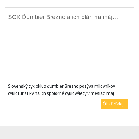
SCK Ďumbier Brezno a ich plán na máj…
Slovenský cykloklub ďumbier Brezno pozýva milovníkov
cykloturistiky na ich spoločné cyklovýlety v mesiaci máj.
Čítať ďalej...