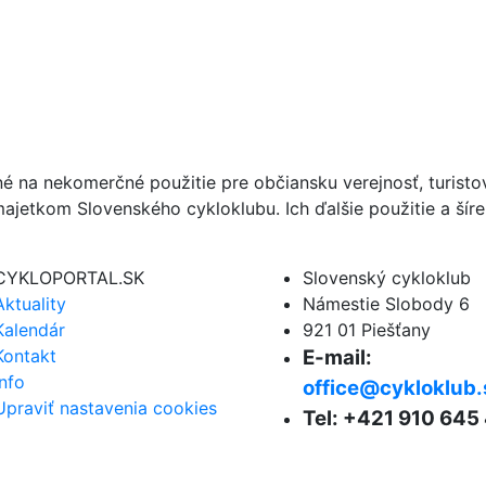
né na nekomerčné použitie pre občiansku verejnosť, turist
ajetkom Slovenského cykloklubu. Ich ďalšie použitie a ší
CYKLOPORTAL.SK
Slovenský cykloklub
Aktuality
Námestie Slobody 6
Kalendár
921 01 Piešťany
Kontakt
E-mail:
Info
office@cykloklub.
Upraviť nastavenia cookies
Tel: +421 910 645