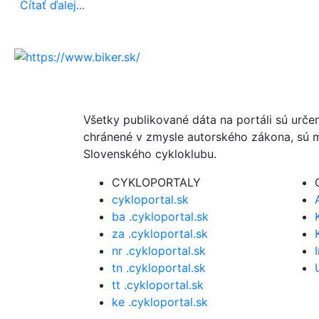
Čítať ďalej...
Všetky publikované dáta na portáli sú urče
chránené v zmysle autorského zákona, sú m
Slovenského cykloklubu.
CYKLOPORTALY
cykloportal.sk
ba .cykloportal.sk
za .cykloportal.sk
nr .cykloportal.sk
tn .cykloportal.sk
tt .cykloportal.sk
ke .cykloportal.sk