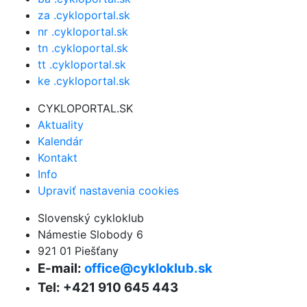
za .cykloportal.sk
nr .cykloportal.sk
tn .cykloportal.sk
tt .cykloportal.sk
ke .cykloportal.sk
CYKLOPORTAL.SK
Aktuality
Kalendár
Kontakt
Info
Upraviť nastavenia cookies
Slovenský cykloklub
Námestie Slobody 6
921 01 Piešťany
E-mail:
office@cykloklub.sk
Tel: +421 910 645 443