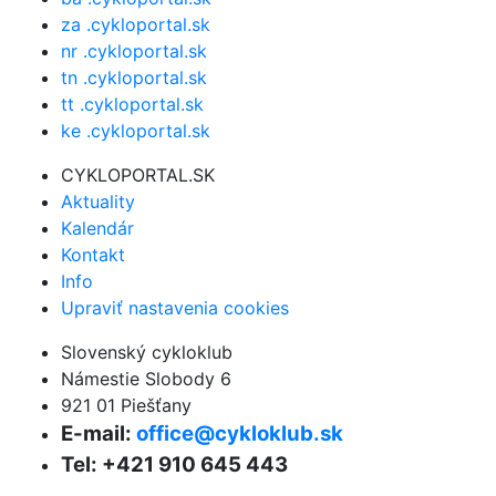
za .cykloportal.sk
nr .cykloportal.sk
tn .cykloportal.sk
tt .cykloportal.sk
ke .cykloportal.sk
CYKLOPORTAL.SK
Aktuality
Kalendár
Kontakt
Info
Upraviť nastavenia cookies
Slovenský cykloklub
Námestie Slobody 6
921 01 Piešťany
E-mail:
office@cykloklub.sk
Tel: +421 910 645 443