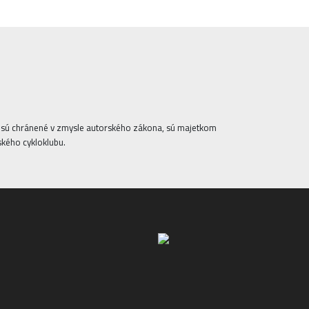
ta sú chránené v zmysle autorského zákona, sú majetkom
ského cykloklubu.