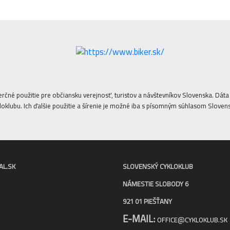
erčné použitie pre občiansku verejnosť, turistov a návštevníkov Slovenska. Dá
oklubu. Ich ďalšie použitie a šírenie je možné iba s písomným súhlasom Sloven
AL.SK
SLOVENSKÝ CYKLOKLUB
NÁMESTIE SLOBODY 6
921 01 PIEŠŤANY
E-MAIL:
OFFICE@CYKLOKLUB.SK