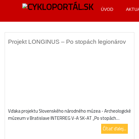
ÚVOD
AKTU
Projekt LONGINUS – Po stopách legionárov
Vďaka projektu Slovenského národného múzea - Archeologické
múzeum v Bratislave INTERREG V-A SK-AT „Po stopách…
Čítať ďalej...