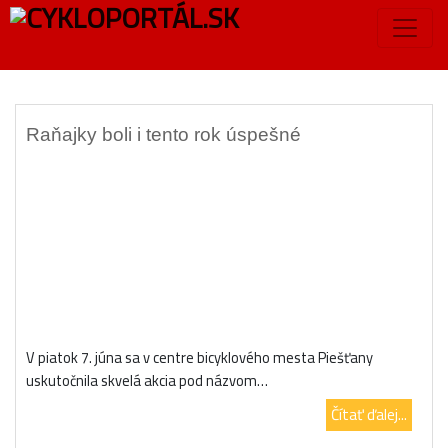
Značka:
Kubík maskot
Raňajky boli i tento rok úspešné
V piatok 7. júna sa v centre bicyklového mesta Piešťany
uskutočnila skvelá akcia pod názvom…
Čítať ďalej...