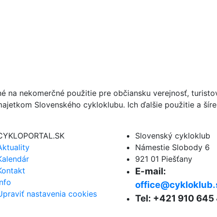
né na nekomerčné použitie pre občiansku verejnosť, turist
ajetkom Slovenského cykloklubu. Ich ďalšie použitie a ší
CYKLOPORTAL.SK
Slovenský cykloklub
Aktuality
Námestie Slobody 6
Kalendár
921 01 Piešťany
Kontakt
E-mail:
Info
office@cykloklub.
Upraviť nastavenia cookies
Tel: +421 910 645