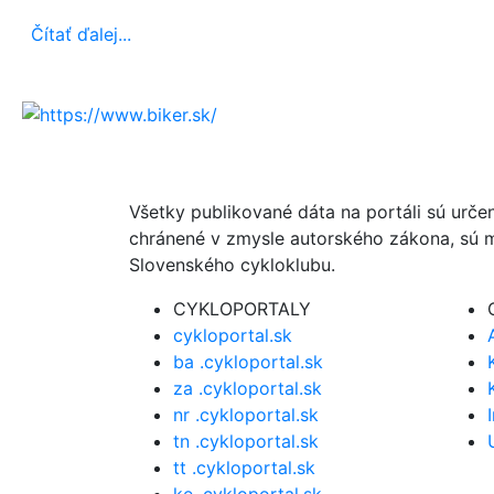
Čítať ďalej...
Všetky publikované dáta na portáli sú urče
chránené v zmysle autorského zákona, sú m
Slovenského cykloklubu.
CYKLOPORTALY
cykloportal.sk
ba .cykloportal.sk
za .cykloportal.sk
nr .cykloportal.sk
tn .cykloportal.sk
tt .cykloportal.sk
ke .cykloportal.sk