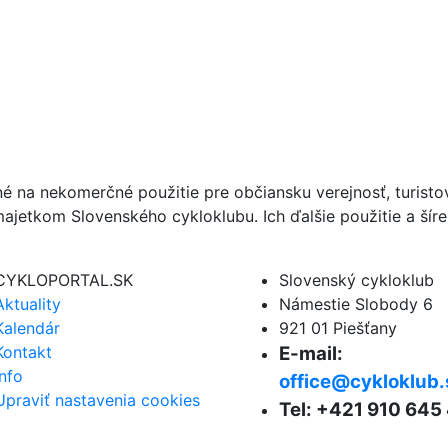
né na nekomerčné použitie pre občiansku verejnosť, turist
ajetkom Slovenského cykloklubu. Ich ďalšie použitie a ší
CYKLOPORTAL.SK
Slovenský cykloklub
Aktuality
Námestie Slobody 6
Kalendár
921 01 Piešťany
Kontakt
E-mail:
Info
office@cykloklub.
Upraviť nastavenia cookies
Tel: +421 910 645