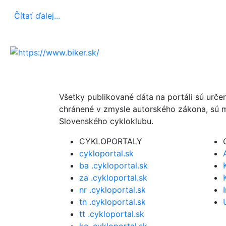
Čítať ďalej...
Všetky publikované dáta na portáli sú urče
chránené v zmysle autorského zákona, sú m
Slovenského cykloklubu.
CYKLOPORTALY
cykloportal.sk
ba .cykloportal.sk
za .cykloportal.sk
nr .cykloportal.sk
tn .cykloportal.sk
tt .cykloportal.sk
ke .cykloportal.sk