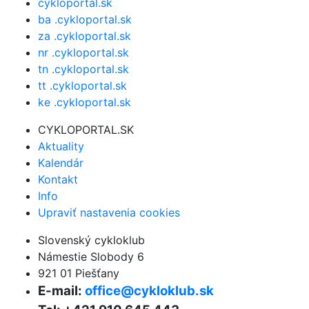
cykloportal.sk
ba .cykloportal.sk
za .cykloportal.sk
nr .cykloportal.sk
tn .cykloportal.sk
tt .cykloportal.sk
ke .cykloportal.sk
CYKLOPORTAL.SK
Aktuality
Kalendár
Kontakt
Info
Upraviť nastavenia cookies
Slovenský cykloklub
Námestie Slobody 6
921 01 Piešťany
E-mail:
office@cykloklub.sk