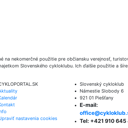
né na nekomerčné použitie pre občiansku verejnosť, turist
ajetkom Slovenského cykloklubu. Ich ďalšie použitie a ší
CYKLOPORTAL.SK
Slovenský cykloklub
Aktuality
Námestie Slobody 6
Kalendár
921 01 Piešťany
Kontakt
E-mail:
Info
office@cykloklub.
Upraviť nastavenia cookies
Tel: +421 910 645