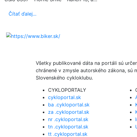
Čítať ďalej...
Všetky publikované dáta na portáli sú urče
chránené v zmysle autorského zákona, sú m
Slovenského cykloklubu.
CYKLOPORTALY
cykloportal.sk
ba .cykloportal.sk
za .cykloportal.sk
nr .cykloportal.sk
tn .cykloportal.sk
tt .cykloportal.sk