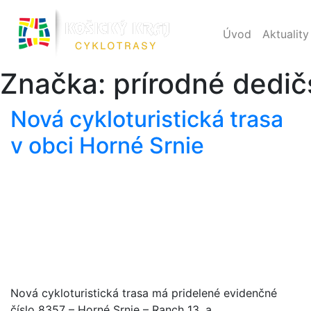
Úvod
Aktuality
Značka:
prírodné dedič
Nová cykloturistická trasa
v obci Horné Srnie
Nová cykloturistická trasa má pridelené evidenčné
číslo 8357 – Horné Srnie – Ranch 13, a…