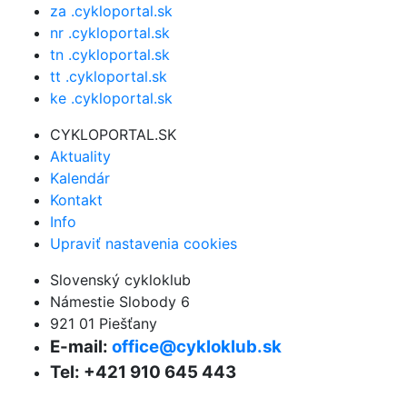
za .cykloportal.sk
nr .cykloportal.sk
tn .cykloportal.sk
tt .cykloportal.sk
ke .cykloportal.sk
CYKLOPORTAL.SK
Aktuality
Kalendár
Kontakt
Info
Upraviť nastavenia cookies
Slovenský cykloklub
Námestie Slobody 6
921 01 Piešťany
E-mail:
office@cykloklub.sk
Tel: +421 910 645 443