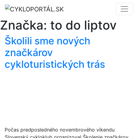
Značka:
to do liptov
Školili sme nových
značkárov
cykloturistických trás
Počas predposledného novembrového víkendu
Slovenský cykloklub organizoval Školenie značkárov