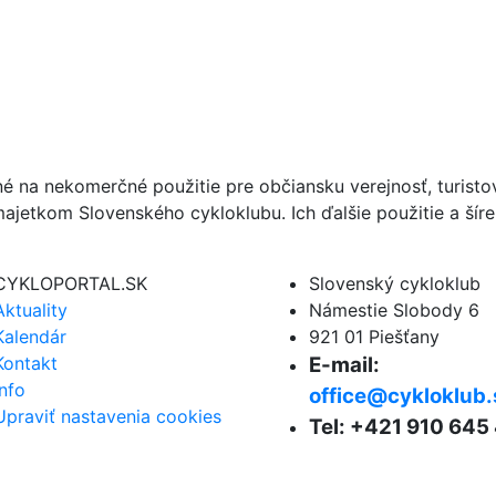
né na nekomerčné použitie pre občiansku verejnosť, turist
ajetkom Slovenského cykloklubu. Ich ďalšie použitie a ší
CYKLOPORTAL.SK
Slovenský cykloklub
Aktuality
Námestie Slobody 6
Kalendár
921 01 Piešťany
Kontakt
E-mail:
Info
office@cykloklub.
Upraviť nastavenia cookies
Tel: +421 910 645