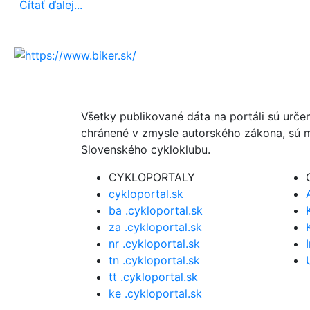
Čítať ďalej...
Všetky publikované dáta na portáli sú urče
chránené v zmysle autorského zákona, sú m
Slovenského cykloklubu.
CYKLOPORTALY
cykloportal.sk
ba .cykloportal.sk
za .cykloportal.sk
nr .cykloportal.sk
tn .cykloportal.sk
tt .cykloportal.sk
ke .cykloportal.sk