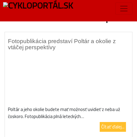
Značka:
videomapa
Fotopublikácia predstaví Poltár a okolie z
vtáčej perspektívy
Poltár a jeho okolie budete mať možnosť uvidieť z neba už
čoskoro. Fotopublikácia plná leteckých…
Čítať ďalej...