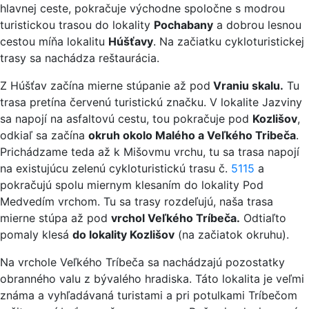
hlavnej ceste, pokračuje východne spoločne s modrou
turistickou trasou do lokality
Pochabany
a dobrou lesnou
cestou míňa lokalitu
Húšťavy
. Na začiatku cykloturistickej
trasy sa nachádza reštaurácia.
Z Húšťav začína mierne stúpanie až pod
Vraniu skalu.
Tu
trasa pretína červenú turistickú značku. V lokalite Jazviny
sa napojí na asfaltovú cestu, tou pokračuje pod
Kozlišov
,
odkiaľ sa začína
okruh okolo Malého a Veľkého Tribeča
.
Prichádzame teda až k Mišovmu vrchu, tu sa trasa napojí
na existujúcu zelenú cykloturistickú trasu č.
5115
a
pokračujú spolu miernym klesaním do lokality Pod
Medvedím vrchom. Tu sa trasy rozdeľujú, naša trasa
mierne stúpa až pod
vrchol Veľkého Tríbeča.
Odtiaľto
pomaly klesá
do lokality Kozlišov
(na začiatok okruhu).
Na vrchole Veľkého Tríbeča sa nachádzajú pozostatky
obranného valu z bývalého hradiska. Táto lokalita je veľmi
známa a vyhľadávaná turistami a pri potulkami Tríbečom