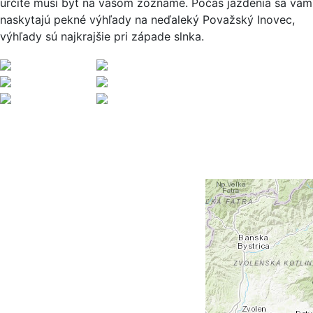
určite musí byť na vašom zozname. Počas jazdenia sa vám
naskytajú pekné výhľady na neďaleký Považský Inovec,
výhľady sú najkrajšie pri západe slnka.