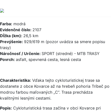
Farba:
modrá
Evidenčné číslo:
2107
Dĺžka (km):
26,5 km
Prevýšenie:
929/619 m (pozor uvádza sa smere popisu
trasy)
Náročnosť / Určenie:
SPORT (stredné) - MTB TRASY
Povrch:
asfalt, spevnená cesta, lesná cesta
Charakteristika:
Vďaka tejto cykloturistickej trase sa
dostanete z obce Kovarce až na hrebeň pohoria Tríbeč po
modrou farbou maľovaných „C“. Trasa prechádza
kvalitnými lesnými cestami.
Popis:
Cykloturistická trasa začína v obci Kovarce pri