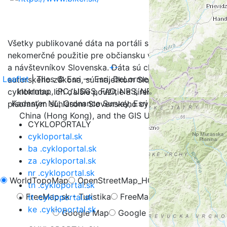
Všetky publikované dáta na portáli sú určené na
nekomerčné použitie pre občiansku verejnosť, turistov
+
-
a návštevníkov Slovenska. Dáta sú chránené v zmysle
Leaflet
| Tiles © Esri — Esri, DeLorme, NAVTEQ, TomTom,
autorského zákona, sú majetkom Slovenského
Intermap, iPC, USGS, FAO, NPS, NRCAN, GeoBase,
cykloklubu. Ich ďalšie použitie a šírenie je možné iba s
Kadaster NL, Ordnance Survey, Esri Japan, METI, Esri
písomným súhlasom Slovenského cykloklubu.
China (Hong Kong), and the GIS User Community
CYKLOPORTALY
cykloportal.sk
ba .cykloportal.sk
za .cykloportal.sk
nr .cykloportal.sk
WorldTopoMap
OpenStreetMap_HOT
OpenCycleMap
tn .cykloportal.sk
FreeMap.sk - Turistika
FreeMap.sk - Cyklistika
tt .cykloportal.sk
ke .cykloportal.sk
Google Map
Google Hybrid