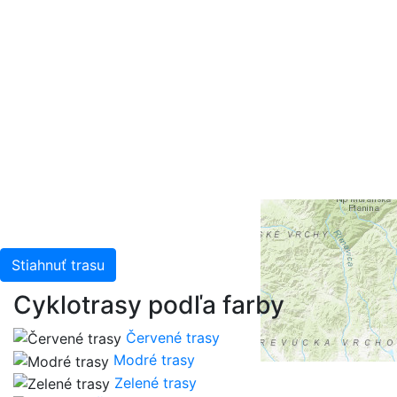
+
-
Leaflet
| Tiles © Esri — Esri, DeLorme, NAVTEQ, TomTom,
Intermap, iPC, USGS, FAO, NPS, NRCAN, GeoBase,
Kadaster NL, Ordnance Survey, Esri Japan, METI, Esri
China (Hong Kong), and the GIS User Community
Stiahnuť trasu
Cyklotrasy podľa farby
Červené trasy
Modré trasy
Zelené trasy