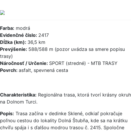
Farba:
modrá
Evidenčné číslo:
2417
Dĺžka (km):
36,5 km
Prevýšenie:
588/588 m (pozor uvádza sa smere popisu
trasy)
Náročnosť / Určenie:
SPORT (stredné) - MTB TRASY
Povrch:
asfalt, spevnená cesta
Charakteristika:
Regionálna trasa, ktorá tvorí krásny okruh
na Dolnom Turci.
Popis:
Trasa začína v dedinke Sklené, odkiaľ pokračuje
poľnou cestou do lokality Dolná Štubňa, kde sa na krátku
chvíľu spája i s ďalšou modrou trasou č. 2415. Spoločne