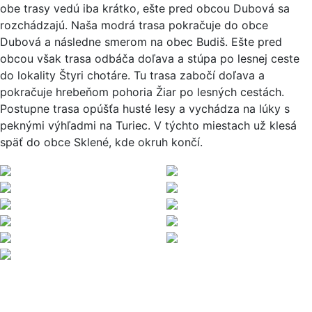
obe trasy vedú iba krátko, ešte pred obcou Dubová sa
rozchádzajú. Naša modrá trasa pokračuje do obce
Dubová a následne smerom na obec Budiš. Ešte pred
obcou však trasa odbáča doľava a stúpa po lesnej ceste
do lokality Štyri chotáre. Tu trasa zabočí doľava a
pokračuje hrebeňom pohoria Žiar po lesných cestách.
Postupne trasa opúšťa husté lesy a vychádza na lúky s
peknými výhľadmi na Turiec. V týchto miestach už klesá
späť do obce Sklené, kde okruh končí.