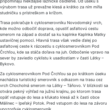
pripomínajú niekdajšie laznícke osídlenie. Od úseku s
výrubom trasa už prevažne klesá a krátko za ním míňa
studničku s prístreškom a krížom.
Trasa pokračuje k cyklosmerovníku Novodomský vrch,
kde možno odbočiť doprava, opustiť asfaltovú cestu
smerom na západ a dostať sa ku kaplnke Kaplnka Matky
ustavičnej pomoci. Hlavná trasa však vedie ďalej po
asfaltovej ceste k rázcestiu s cyklosmerovníkom Pod
Črchľou, kde sa stáča doľava na juh. Odbočenie vpravo na
sever by zaviedlo cyklistu k usadlostiam v časti Látky –
Bykovo.
Za cyklosmerovníkom Pod Črchľou sa po krátkom úseku
nachádza turistický smerovník s odkazom na trasu cez
vrch Chocholná smerom na Látky – Táňovo. V blízkosti sa
otvára pekný výhľad na južnú krajinu, po ktorom trasa
opäť vstupuje do lesa a kľukato klesá až k časti obce
Málinec – Ipeľský Potok. Pred vstupom do lesa na závoru
upozorňuje cyklosmerovník.