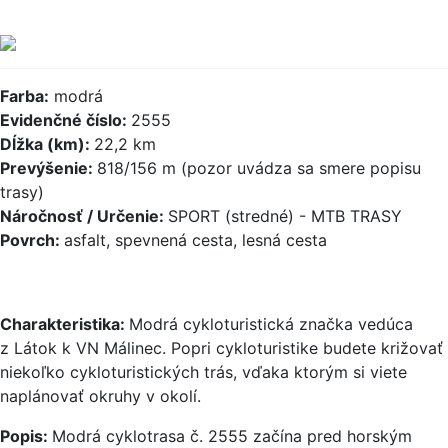
Farba:
modrá
Evidenčné číslo:
2555
Dĺžka (km):
22,2 km
Prevýšenie:
818/156 m (pozor uvádza sa smere popisu
trasy)
Náročnosť / Určenie:
SPORT (stredné) - MTB TRASY
Povrch:
asfalt, spevnená cesta, lesná cesta
Charakteristika:
Modrá cykloturistická značka vedúca
z Látok k VN Málinec. Popri cykloturistike budete križovať
niekoľko cykloturistických trás, vďaka ktorým si viete
naplánovať okruhy v okolí.
Popis:
Modrá cyklotrasa č. 2555 začína pred horským