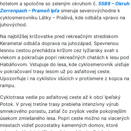
hotelom a spoločne so zeleným okruhom č.
5589 – Okruh
Zerrenpach – Prameň Ipľa
smeruje severovýchodne k
cyklosmerovníku Látky – Prašivá, kde odbáča vpravo na
juhovýchod.
Na najbližšej križovatke pred rekreačným strediskom
Kerametal odbáča doprava na juhozápad. Spevnenou
lesnou cestou prechádza krížom cez lyžiarsky svah s
vlekom a pokračuje popri rekreačných chatách k lesu pod
Habáňovom. Vstupuje do lesa, kde cyklosmerovník uisťuje
v pokračovaní trasy lesom už po asfaltovej ceste.
Upozorňuje i na cyklistov idúcich v protismere z kopca na
rampu.
Cyklotrasa vedie po asfaltovej ceste až k obci Ipeľský
Potok. V prvej tretine trasy prebieha intenzívny výrub
smrekového porastu, zatiaľ čo zvyšok vedie pokojnejším
úsekom zmiešaného lesa. Popri ceste možno na viacerých
miestach vidieť pozostatky kamenných domov, ktoré