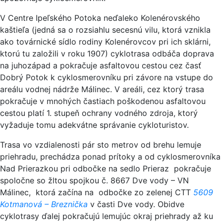
V Centre Ipeľského Potoka neďaleko Kolenérovského
kaštieľa (jedná sa o rozsiahlu secesnú vilu, ktorá vznikla
ako továrnické sídlo rodiny Kolenérovcov pri ich sklárni,
ktorú tu založili v roku 1907) cyklotrasa odbáča doprava
na juhozápad a pokračuje asfaltovou cestou cez časť
Dobrý Potok k cyklosmerovníku pri závore na vstupe do
areálu vodnej nádrže Málinec. V areáli, cez ktorý trasa
pokračuje v mnohých častiach poškodenou asfaltovou
cestou platí 1. stupeň ochrany vodného zdroja, ktorý
vyžaduje tomu adekvátne správanie cykloturistov.
Trasa vo vzdialenosti pár sto metrov od brehu lemuje
priehradu, prechádza ponad prítoky a od cyklosmerovníka
Nad Prierazkou pri odbočke na sedlo Prieraz pokračuje
spoločne so žltou spojkou č. 8667 Dve vody – VN
Málinec, ktorá začína na odbočke zo zelenej CTT
5609
Kotmanová – Breznička
v časti Dve vody. Obidve
cyklotrasy ďalej pokračujú lemujúc okraj priehrady až ku