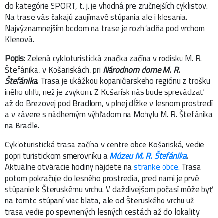
do kategórie SPORT, t. j. je vhodná pre zručnejších cyklistov.
Na trase vás čakajú zaujímavé stúpania ale i klesania.
Najvýznamnejším bodom na trase je rozhľadňa pod vrchom
Klenová.
Popis:
Zelená cykloturistická značka začína v rodisku M. R.
Štefánika, v Košariskách, pri
Národnom dome M. R.
Štefánika
.
Trasa je ukážkou kopaničiarskeho regiónu z trošku
iného uhľu, než je zvykom. Z Košarísk nás bude sprevádzať
až do Brezovej pod Bradlom, v plnej dĺžke v lesnom prostredí
a v závere s nádherným výhľadom na Mohylu M. R. Štefánika
na Bradle.
Cykloturistická trasa začína v centre obce Košariská, vedie
popri turistickom smerovníku a
Múzeu M. R. Štefánika
.
Aktuálne otváracie hodiny nájdete na
stránke obce.
Trasa
potom pokračuje do lesného prostredia, pred nami je prvé
stúpanie k Šteruskému vrchu. V daždivejšom počasí môže byť
na tomto stúpaní viac blata, ale od Šteruského vrchu už
trasa vedie po spevnených lesných cestách až do lokality