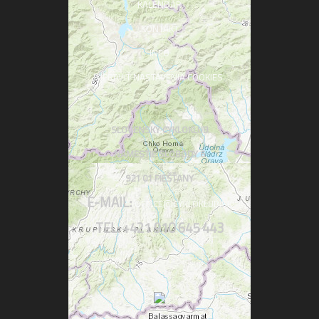
KALENDÁR
KONTAKT
INFO
UPRAVIŤ NASTAVENIA COOKIES
SLOVENSKÝ CYKLOKLUB
NÁMESTIE SLOBODY 6
921 01 PIEŠŤANY
E-MAIL:
OFFICE@CYKLOKLUB.SK
TEL: +421 910 645 443