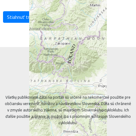
Stiahnuť trasu
Všetky publikované dáta na portáli sú určené na nekomerčné použitie pre
občiansku verejnosť, turistov a návštevníkov Slovenska. Dáta sú chránené
v zmysle autorského zákona, sú majetkom Slovenského cykloklubu. Ich
ďalšie použitie a šírenie je možné iba s písomným súhlasom Slovenského
cykloklubu.