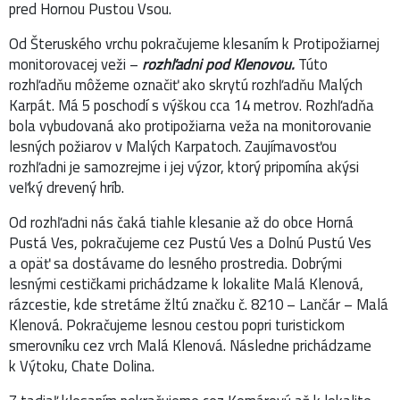
pred Hornou Pustou Vsou.
Od Šteruského vrchu pokračujeme klesaním k Protipožiarnej
monitorovacej veži –
rozhľadni pod Klenovou.
Túto
rozhľadňu môžeme označiť ako skrytú rozhľadňu Malých
Karpát. Má 5 poschodí s výškou cca 14 metrov. Rozhľadňa
bola vybudovaná ako protipožiarna veža na monitorovanie
lesných požiarov v Malých Karpatoch. Zaujímavosťou
rozhľadni je samozrejme i jej výzor, ktorý pripomína akýsi
veľký drevený hríb.
Od rozhľadni nás čaká tiahle klesanie až do obce Horná
Pustá Ves, pokračujeme cez Pustú Ves a Dolnú Pustú Ves
a opäť sa dostávame do lesného prostredia. Dobrými
lesnými cestičkami prichádzame k lokalite Malá Klenová,
rázcestie, kde stretáme žltú značku č. 8210 – Lančár – Malá
Klenová. Pokračujeme lesnou cestou popri turistickom
smerovníku cez vrch Malá Klenová. Následne prichádzame
k Výtoku, Chate Dolina.