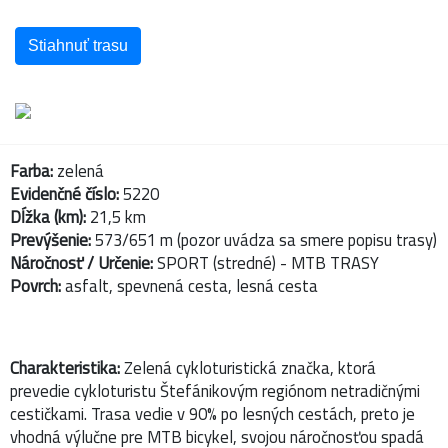
Stiahnuť trasu
Farba:
zelená
Evidenčné číslo:
5220
Dĺžka (km):
21,5 km
Prevýšenie:
573/651 m (pozor uvádza sa smere popisu trasy)
Náročnosť / Určenie:
SPORT (stredné) - MTB TRASY
Povrch:
asfalt, spevnená cesta, lesná cesta
Charakteristika:
Zelená cykloturistická značka, ktorá
prevedie cykloturistu Štefánikovým regiónom netradičnými
cestičkami. Trasa vedie v 90% po lesných cestách, preto je
vhodná výlučne pre MTB bicykel, svojou náročnosťou spadá