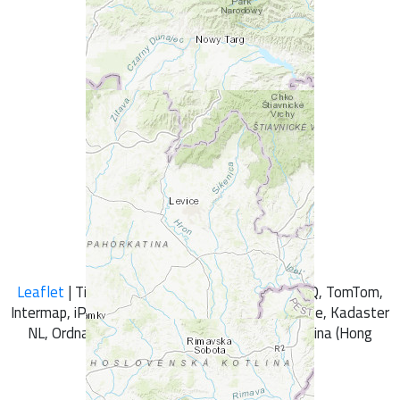
+
-
Leaflet
| Tiles © Esri — Esri, DeLorme, NAVTEQ, TomTom,
Intermap, iPC, USGS, FAO, NPS, NRCAN, GeoBase, Kadaster
NL, Ordnance Survey, Esri Japan, METI, Esri China (Hong
Kong), and the GIS User Community