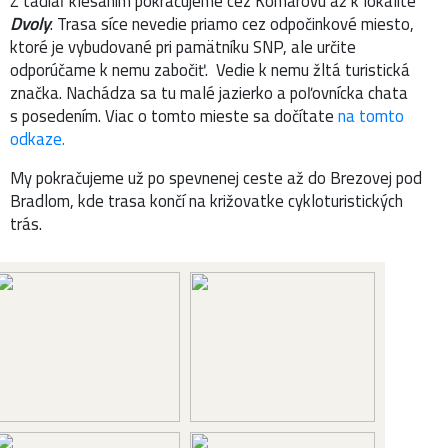
Z tadiaľ klesaním pokračujeme cez Komárovú až k lokalite
Dvoly
. Trasa síce nevedie priamo cez odpočinkové miesto,
ktoré je vybudované pri pamätníku SNP, ale určite
odporúčame k nemu zabočiť. Vedie k nemu žltá turistická
značka. Nachádza sa tu malé jazierko a poľovnícka chata
s posedením. Viac o tomto mieste sa dočítate
na tomto
odkaze.
My pokračujeme už po spevnenej ceste až do Brezovej pod
Bradlom, kde trasa končí na križovatke cykloturistických
trás.