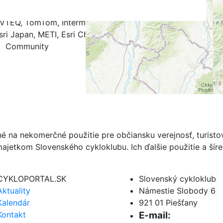
k
.4
0.5
0.6
0.7
0.8
0.9
1.0
NAVTEQ, TomTom, Intermap, iPC, USGS, FAO, NPS, NRCAN,
ri Japan, METI, Esri China (Hong Kong), and the GIS User
Community
né na nekomerčné použitie pre občiansku verejnosť, turist
ajetkom Slovenského cykloklubu. Ich ďalšie použitie a ší
CYKLOPORTAL.SK
Slovenský cykloklub
Aktuality
Námestie Slobody 6
Kalendár
921 01 Piešťany
Kontakt
E-mail: