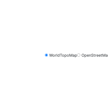
WorldTopoMap
OpenStreetM
FreeMap.sk - Cykli
m
1.0
0.8
0.6
0.4
0.2