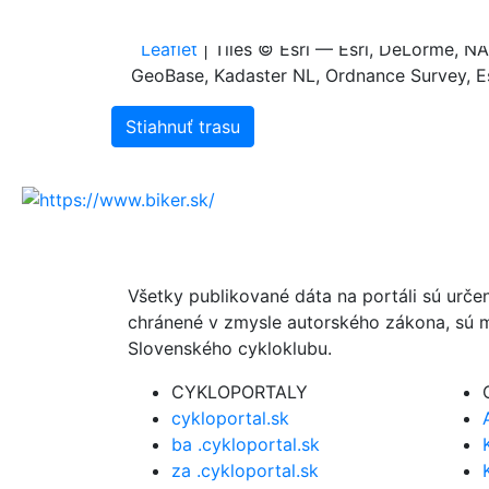
0.0
0.0
0.1
0.2
0.3
0
Leaflet
| Tiles © Esri — Esri, DeLorme, 
GeoBase, Kadaster NL, Ordnance Survey, Es
Stiahnuť trasu
Všetky publikované dáta na portáli sú urče
chránené v zmysle autorského zákona, sú m
Slovenského cykloklubu.
CYKLOPORTALY
cykloportal.sk
ba .cykloportal.sk
za .cykloportal.sk