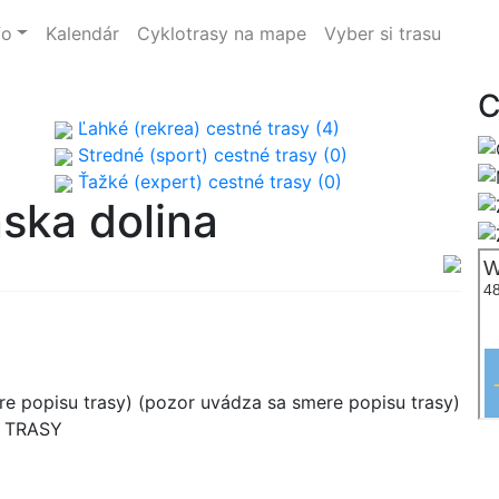
fo
Kalendár
Cyklotrasy na mape
Vyber si trasu
C
Ľahké (rekrea) cestné trasy (4)
Stredné (sport) cestné trasy (0)
Ťažké (expert) cestné trasy (0)
nska dolina
e popisu trasy) (pozor uvádza sa smere popisu trasy)
B TRASY