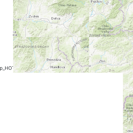
+
-
ap_HOT
OpenCycleMap
FreeMap.sk - Turistika
stika
Google Map
Google Hybrid