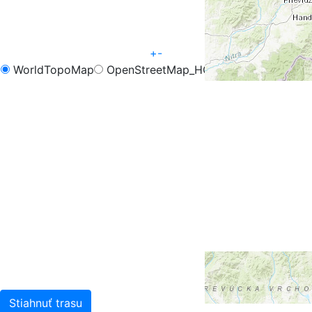
+
-
WorldTopoMap
OpenStreetMap_HOT
OpenCycleMap
FreeMap.sk - Turistika
FreeMap.sk - Cyklistika
Google Map
Google Hybrid
Leaflet
| Tiles © Esri — Esri, DeLorme, NAVTEQ, TomTom,
Intermap, iPC, USGS, FAO, NPS, NRCAN, GeoBase,
Kadaster NL, Ordnance Survey, Esri Japan, METI, Esri
China (Hong Kong), and the GIS User Community
Stiahnuť trasu