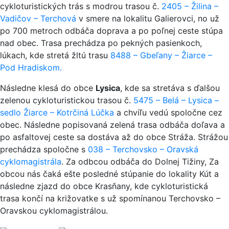
cykloturistických trás s modrou trasou č.
2405 – Žilina –
Vadičov – Terchová
v smere na lokalitu Galierovci, no už
po 700 metroch odbáča doprava a po poľnej ceste stúpa
nad obec. Trasa prechádza po pekných pasienkoch,
lúkach, kde stretá žltú trasu
8488 – Gbeľany – Žiarce –
Pod Hradiskom.
Následne klesá do obce
Lysica
, kde sa stretáva s ďalšou
zelenou cykloturistickou trasou č.
5475 – Belá – Lysica –
sedlo Žiarce – Kotrčiná Lúčka
a chvíľu vedú spoločne cez
obec. Následne popisovaná zelená trasa odbáča doľava a
po asfaltovej ceste sa dostáva až do obce Stráža. Strážou
prechádza spoločne s
038 – Terchovsko – Oravská
cyklomagistrála
. Za odbcou odbáča do Dolnej Tižiny, Za
obcou nás čaká ešte posledné stúpanie do lokality Kút a
následne zjazd do obce Krasňany, kde cykloturistická
trasa končí na križovatke s už spomínanou Terchovsko –
Oravskou cyklomagistrálou.