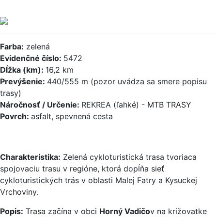
Farba:
zelená
Evidenčné číslo:
5472
Dĺžka (km):
16,2 km
Prevýšenie:
440/555 m (pozor uvádza sa smere popisu
trasy)
Náročnosť / Určenie:
REKREA (ľahké) - MTB TRASY
Povrch:
asfalt, spevnená cesta
Charakteristika:
Zelená cykloturistická trasa tvoriaca
spojovaciu trasu v regióne, ktorá dopĺňa sieť
cykloturistických trás v oblasti Malej Fatry a Kysuckej
Vrchoviny.
Popis:
Trasa začína v obci
Horný Vadičo
v na križovatke