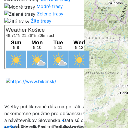
Modré trasy
Zelené trasy
Žlté trasy
Všetky publikované dáta na portáli sú určené na
nekomerčné použitie pre občiansku verejnosť, turistov
+
-
a návštevníkov Slovenska. Dáta sú chránené v zmysle
Leaflet
| Tiles © Esri — Esri, DeLorme, NAVTEQ, TomTom,
autorského zákona, sú majetkom Slovenského