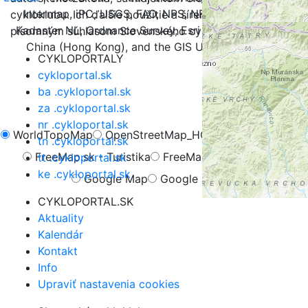
Intermap, iPC, USGS, FAO, NPS, NRCAN, GeoBase,
cykloklubu. Ich ďalšie použitie a šírenie je možné iba s
Kadaster NL, Ordnance Survey, Esri Japan, METI, Esri
písomným súhlasom Slovenského cykloklubu.
China (Hong Kong), and the GIS User Community
CYKLOPORTALY
cykloportal.sk
ba .cykloportal.sk
za .cykloportal.sk
nr .cykloportal.sk
WorldTopoMap
OpenStreetMap_HOT
OpenCycleMap
tn .cykloportal.sk
FreeMap.sk - Turistika
FreeMap.sk - Cyklistika
tt .cykloportal.sk
ke .cykloportal.sk
Google Map
Google Hybrid
CYKLOPORTAL.SK
Aktuality
Kalendár
Kontakt
Info
Upraviť nastavenia cookies