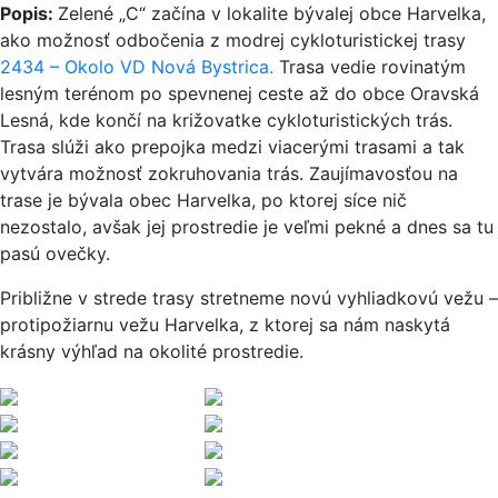
Popis:
Zelené „C“ začína v lokalite bývalej obce Harvelka,
ako možnosť odbočenia z modrej cykloturistickej trasy
2434 – Okolo VD Nová Bystrica.
Trasa vedie rovinatým
lesným terénom po spevnenej ceste až do obce Oravská
Lesná, kde končí na križovatke cykloturistických trás.
Trasa slúži ako prepojka medzi viacerými trasami a tak
vytvára možnosť zokruhovania trás. Zaujímavosťou na
trase je bývala obec Harvelka, po ktorej síce nič
nezostalo, avšak jej prostredie je veľmi pekné a dnes sa tu
pasú ovečky.
Približne v strede trasy stretneme novú vyhliadkovú vežu –
protipožiarnu vežu Harvelka, z ktorej sa nám naskytá
krásny výhľad na okolité prostredie.