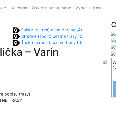
fo
Kalendár
Cyklotrasy na mape
Vyber si trasu
C
Ľahké (rekrea) cestné trasy (4)
Stredné (sport) cestné trasy (0)
Ťažké (expert) cestné trasy (0)
lička – Varín
e popisu trasy)
STNÉ TRASY