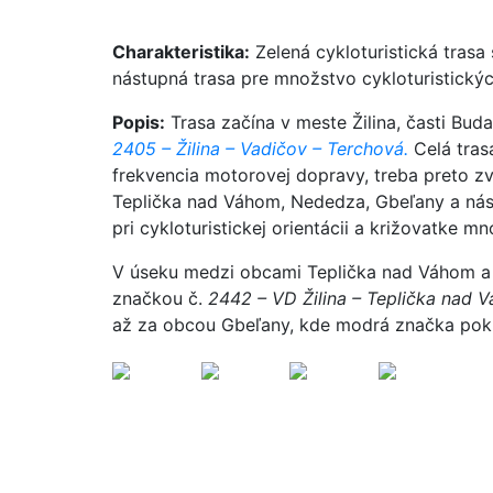
Charakteristika:
Zelená cykloturistická trasa 
nástupná trasa pre množstvo cykloturistických
Popis:
Trasa začína v meste Žilina, časti Bud
2405 – Žilina – Vadičov – Terchová.
Celá trasa
frekvencia motorovej dopravy, treba preto z
Teplička nad Váhom, Nededza, Gbeľany a nás
pri cykloturistickej orientácii a križovatke mn
V úseku medzi obcami Teplička nad Váhom a 
značkou č.
2442 – VD Žilina – Teplička nad 
až za obcou Gbeľany, kde modrá značka pokr