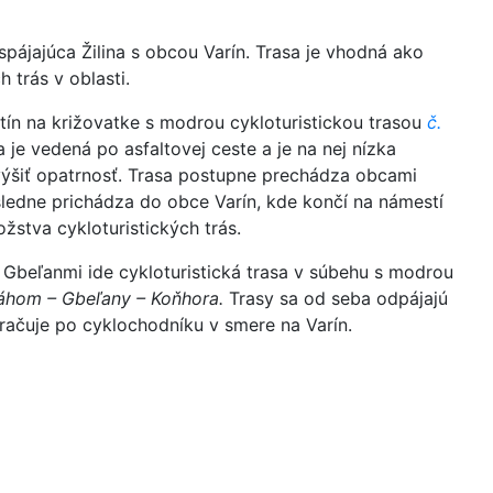
spájajúca Žilina s obcou Varín. Trasa je vhodná ako
 trás v oblasti.
atín na križovatke s modrou cykloturistickou trasou
č.
 je vedená po asfaltovej ceste a je na nej nízka
výšiť opatrnosť. Trasa postupne prechádza obcami
ledne prichádza do obce Varín, kde končí na námestí
ožstva cykloturistických trás.
Gbeľanmi ide cykloturistická trasa v súbehu s modrou
Váhom – Gbeľany – Koňhora.
Trasy sa od seba odpájajú
ačuje po cyklochodníku v smere na Varín.