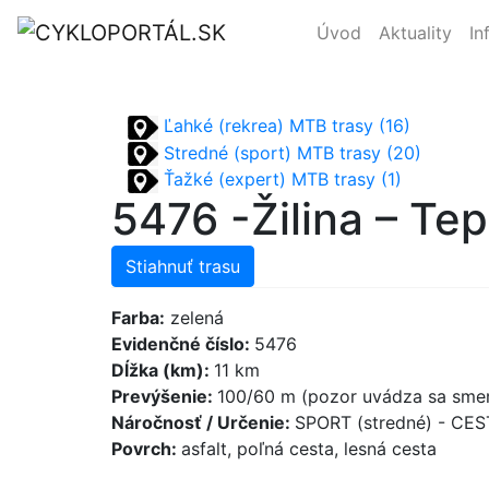
Úvod
Aktuality
In
Ľahké (rekrea) MTB trasy (16)
Stredné (sport) MTB trasy (20)
Ťažké (expert) MTB trasy (1)
5476 -Žilina – Tep
Stiahnuť trasu
Farba:
zelená
Evidenčné číslo:
5476
Dĺžka (km):
11 km
Prevýšenie:
100/60 m (pozor uvádza sa smer
Náročnosť / Určenie:
SPORT (stredné) - CE
Povrch:
asfalt, poľná cesta, lesná cesta