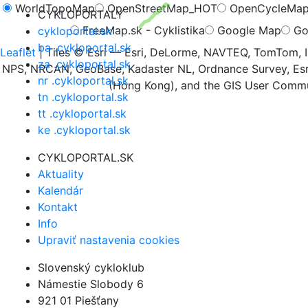
WorldTopoMap
OpenStreetMap_HOT
OpenCycleMa
CYKLOPORTALY
FreeMap.sk - Cyklistika
Google Map
Go
cykloportal.sk
ba .cykloportal.sk
Leaflet
| Tiles © Esri — Esri, DeLorme, NAVTEQ, TomTom, I
za .cykloportal.sk
NPS, NRCAN, GeoBase, Kadaster NL, Ordnance Survey, Esri
nr .cykloportal.sk
(Hong Kong), and the GIS User Comm
tn .cykloportal.sk
tt .cykloportal.sk
ke .cykloportal.sk
CYKLOPORTAL.SK
Aktuality
Kalendár
Kontakt
Info
Upraviť nastavenia cookies
Slovenský cykloklub
Námestie Slobody 6
921 01 Piešťany