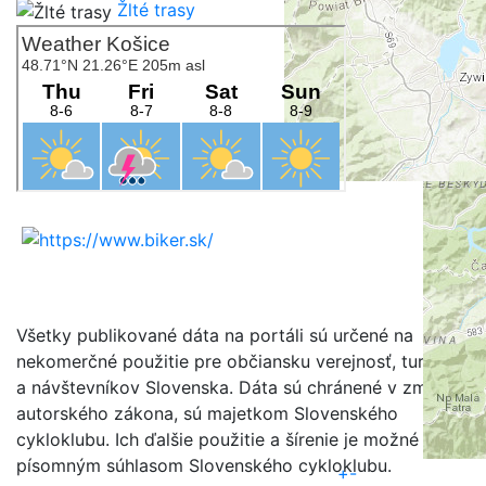
Žlté trasy
Všetky publikované dáta na portáli sú určené na
nekomerčné použitie pre občiansku verejnosť, turistov
a návštevníkov Slovenska. Dáta sú chránené v zmysle
autorského zákona, sú majetkom Slovenského
cykloklubu. Ich ďalšie použitie a šírenie je možné iba s
písomným súhlasom Slovenského cykloklubu.
+
-