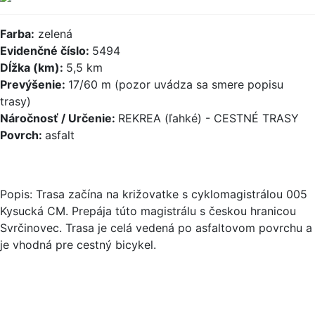
Farba:
zelená
Evidenčné číslo:
5494
Dĺžka (km):
5,5 km
Prevýšenie:
17/60 m (pozor uvádza sa smere popisu
trasy)
Náročnosť / Určenie:
REKREA (ľahké) - CESTNÉ TRASY
Povrch:
asfalt
Popis: Trasa začína na križovatke s cyklomagistrálou 005
Kysucká CM. Prepája túto magistrálu s českou hranicou
Svrčinovec. Trasa je celá vedená po asfaltovom povrchu a
je vhodná pre cestný bicykel.