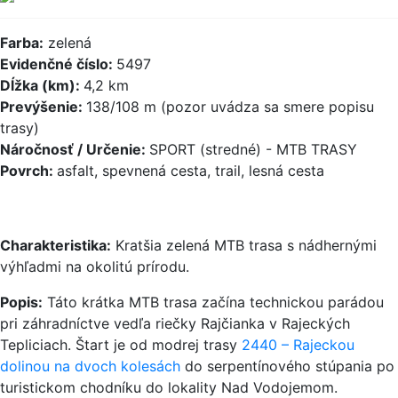
Farba:
zelená
Evidenčné číslo:
5497
Dĺžka (km):
4,2 km
Prevýšenie:
138/108 m (pozor uvádza sa smere popisu
trasy)
Náročnosť / Určenie:
SPORT (stredné) - MTB TRASY
Povrch:
asfalt, spevnená cesta, trail, lesná cesta
Charakteristika:
Kratšia zelená MTB trasa s nádhernými
výhľadmi na okolitú prírodu.
Popis:
Táto krátka MTB trasa začína technickou parádou
pri záhradníctve vedľa riečky Rajčianka v Rajeckých
Tepliciach. Štart je od modrej trasy
2440 – Rajeckou
dolinou na dvoch kolesách
do serpentínového stúpania po
turistickom chodníku do lokality Nad Vodojemom.