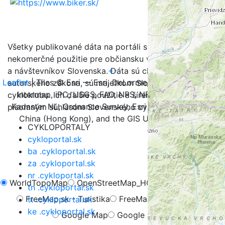
Všetky publikované dáta na portáli sú určené na
nekomerčné použitie pre občiansku verejnosť, turistov
+
-
a návštevníkov Slovenska. Dáta sú chránené v zmysle
Leaflet
| Tiles © Esri — Esri, DeLorme, NAVTEQ, TomTom,
autorského zákona, sú majetkom Slovenského
Intermap, iPC, USGS, FAO, NPS, NRCAN, GeoBase,
cykloklubu. Ich ďalšie použitie a šírenie je možné iba s
Kadaster NL, Ordnance Survey, Esri Japan, METI, Esri
písomným súhlasom Slovenského cykloklubu.
China (Hong Kong), and the GIS User Community
CYKLOPORTALY
cykloportal.sk
ba .cykloportal.sk
za .cykloportal.sk
nr .cykloportal.sk
WorldTopoMap
OpenStreetMap_HOT
OpenCycleMap
tn .cykloportal.sk
FreeMap.sk - Turistika
FreeMap.sk - Cyklistika
tt .cykloportal.sk
ke .cykloportal.sk
Google Map
Google Hybrid