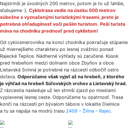
Najstrmší je úvodných 200 metrov, potom je to už ľahšie,
sľubujeme :).
Cyklotrasa vedie na úseku 500 metrov
súbežne s vyznačenými turistickými trasami, preto je
potrebná ohľaduplnosť voči peším turistom.
Peší turista
máva na chodníku prednosť pred cyklistom!
Od cyklosmerovníka na konci chodníka pokračuje stúpanie
už miernejšieho charakteru po lesnej zvážnici ponad
Rajecké Teplice. Nádherné výhľady sú zaručené. Kúsok
pred hrebeňom medzi dolinami obce Zbyňov a obce
Lietavská Svinná je potrebné na rázcestí odbočiť ostro
doľava.
Odporúčame však vyjsť až na hrebeň, z ktorého
je výhľad na hrebeň Súľovských vrchov a Lietavský hrad.
Z rázcestia nasleduje už len strmší zjazd po miestami
vyplavenej lesnej ceste. Odporúčame tu opatrnosť. Trasa
končí na rázcestí pri bývalom tábore v lokalite Dielnice
a tu sa napája na modrú trasu
2409 – Žilina – Rajec.