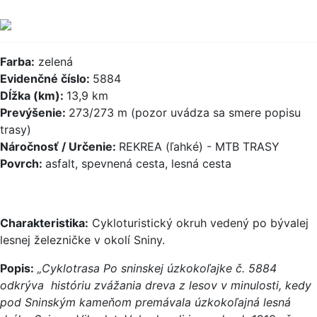
Farba:
zelená
Evidenčné číslo:
5884
Dĺžka (km):
13,9 km
Prevýšenie:
273/273 m (pozor uvádza sa smere popisu
trasy)
Náročnosť / Určenie:
REKREA (ľahké) - MTB TRASY
Povrch:
asfalt, spevnená cesta, lesná cesta
Charakteristika:
Cykloturistický okruh vedený po bývalej
lesnej železničke v okolí Sniny.
Popis:
„Cyklotrasa Po sninskej úzkokoľajke č. 5884
odkrýva históriu zvážania dreva z lesov v minulosti, kedy
pod Sninským kameňom premávala úzkokoľajná lesná