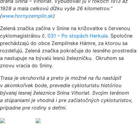
dráha Snina – Vihorlat. Vybudovali ju v rokoch 1913 až
1928 a mala celkovú dĺžku vyše 26 kilometrov.“
(
www.hornyzemplin.sk
)
Zelená značka začína v Snine na križovatke s červenou
cyklomagistrálou č.
031 – Po stopách Herkula.
Spoločne
prechádzajú do obce Zemplínske Hámre, za ktorou sa
rozdeľujú. Zelená značka pokračuje do lesného prostredia
a nastupuje na bývalú lesnú železničku. Okruhom sa
znovu vracia do Sniny.
Trasa je okruhovitá a preto je možné na ňu nastúpiť
v akomkoľvek bode, prevedie cykloturistu históriou
bývalej lesnej železnice Snina Vihorlat. Svojim terénom
a stúpaniami je vhodná i pre začiatočných cykloturistov,
prípadne pre rodiny s deťmi.