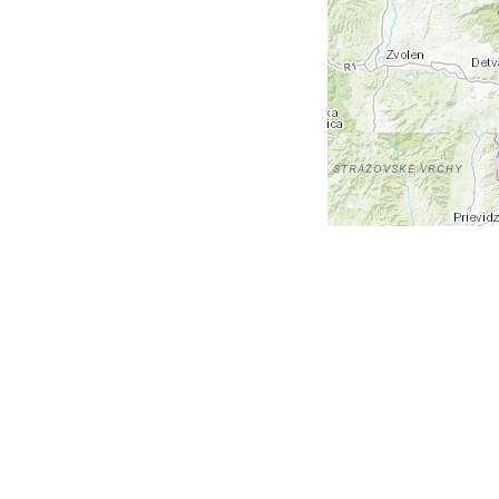
+
-
Leaflet
| Tiles © Esri — Esri, DeLorme, NAVTEQ, TomTom,
Intermap, iPC, USGS, FAO, NPS, NRCAN, GeoBase,
Kadaster NL, Ordnance Survey, Esri Japan, METI, Esri
China (Hong Kong), and the GIS User Community