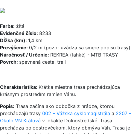
Farba:
žltá
Evidenčné číslo:
8233
Dĺžka (km):
1,4 km
Prevýšenie:
0/2 m (pozor uvádza sa smere popisu trasy)
Náročnosť / Určenie:
REKREA (ľahké) - MTB TRASY
Povrch:
spevnená cesta, trail
Charakteristika:
Krátka miestna trasa prechádzajúca
krásnym prostredím ramien Váhu.
Popis:
Trasa začína ako odbočka z hrádze, ktorou
prechádzajú trasy
002 – Vážska cyklomagistrála
a
2207 –
Okolo VN Kráľová
v lokalite Dolnostredské. Trasa
prechádza poloostrovčekom, ktorý obmýva Váh. Trasa je