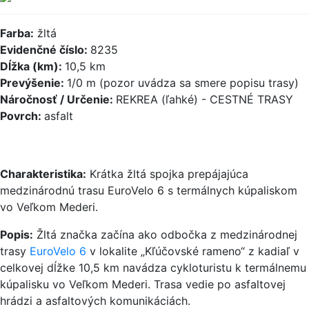
Farba:
žltá
Evidenčné číslo:
8235
Dĺžka (km):
10,5 km
Prevýšenie:
1/0 m (pozor uvádza sa smere popisu trasy)
Náročnosť / Určenie:
REKREA (ľahké) - CESTNÉ TRASY
Povrch:
asfalt
Charakteristika:
Krátka žltá spojka prepájajúca
medzinárodnú trasu EuroVelo 6 s termálnych kúpaliskom
vo Veľkom Mederi.
Popis:
Žltá značka začína ako odbočka z medzinárodnej
trasy
EuroVelo 6
v lokalite „Kľúčovské rameno“ z kadiaľ v
celkovej dĺžke 10,5 km navádza cykloturistu k termálnemu
kúpalisku vo Veľkom Mederi. Trasa vedie po asfaltovej
hrádzi a asfaltových komunikáciách.